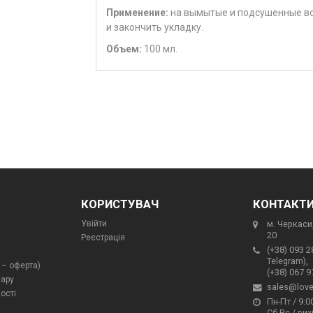
Применение
:
на вымытые и подсушенные во
и закончить укладку.
Объем:
100 мл.
КОРИСТУВАЧ
КОНТАКТ
Увійти
м. Черкаси,
20
Реєстрація
(+38) 093 2
Telegram),
 – оферта)
(+38) 067 9
вару
sales@love
ості
Пн-Пт / 9:00
Сб-Вс / вих