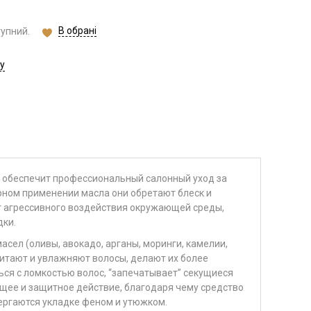
В обрані
тупний.
у
обеспечит профессиональный салонный уход за
рном применении масла они обретают блеск и
т агрессивного воздействия окружающей среды,
дки.
асел (оливы, авокадо, арганы, моринги, камелии,
питают и увлажняют волосы, делают их более
ся с ломкостью волос, “запечатывает” секущиеся
щее и защитное действие, благодаря чему средство
ергаются укладке феном и утюжком.