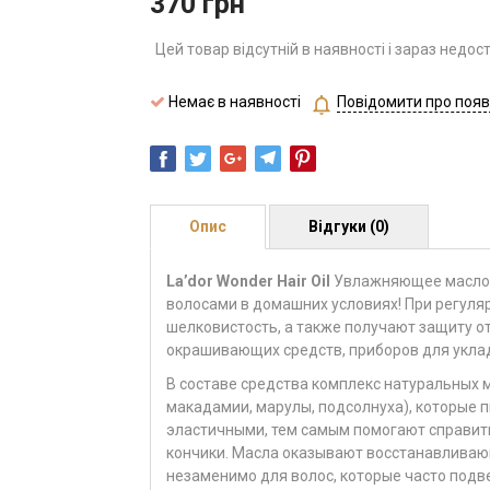
370
грн
Цей товар відсутній в наявності і зараз недос
Немає в наявності
Повідомити про появ
Опис
Відгуки (0)
La’dor Wonder Hair Oil
Увлажняющее масло 
волосами в домашних условиях! При регуля
шелковистость, а также получают защиту о
окрашивающих средств, приборов для укла
В составе средства
комплекс натуральных м
макадамии, марулы, подсолнуха)
, которые 
эластичными, тем самым помогают справить
кончики. Масла оказывают восстанавливаю
незаменимо для волос, которые часто подв