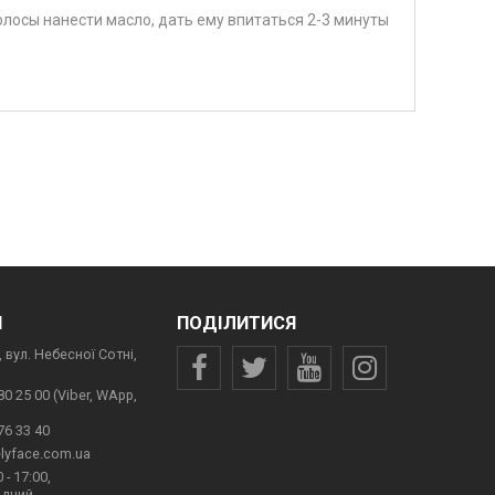
лосы нанести масло, дать ему впитаться 2-3 минуты
И
ПОДІЛИТИСЯ
 вул. Небесної Сотні,
80 25 00 (Viber, WApp,
76 33 40
lyface.com.ua
 - 17:00,
ідний