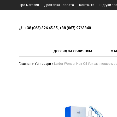
Про магазин
Доставка і оплата
Контакти
Відгуки пр
+38 (063) 326 45 35, +38 (067) 9763340
ДОГЛЯД ЗА ОБЛИЧЧЯМ
МА
Главная
»
Усі товари
»
La’dor Wonder Hair Oil Увлажняющее ма