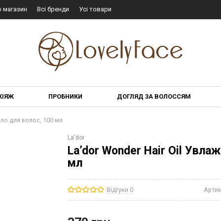
о магазин
Всі бренди
Усі товари
КІЯЖ
ПРОБНИКИ
ДОГЛЯД ЗА ВОЛОССЯМ
сло для волос, 100 мл
La'dor
La’dor Wonder Hair Oil Увл
мл
Відгуки 0
Артик