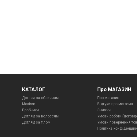
КАТАЛОГ
Про МАГАЗИН
Догляд за обличчям
Про магазин
Макіяж
Відгуки про магазин
Пробники
Знижки
Догляд за волоссям
Умови роботи (договір
Догляд за тілом
Умови повернення то
Політика конфіденційн