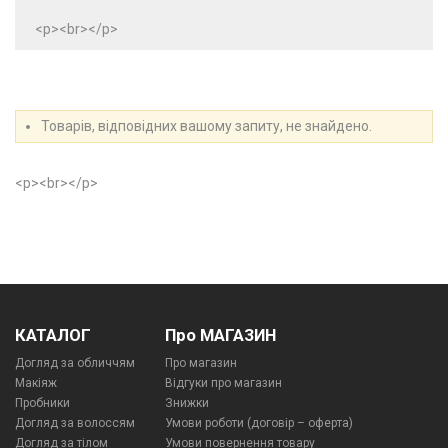
<p><br></p>
Товарів, відповідних вашому запиту, не знайдено.
<p><br></p>
КАТАЛОГ
Про МАГАЗИН
Догляд за обличчям
Про магазин
Макіяж
Відгуки про магазин
Пробники
Знижки
Догляд за волоссям
Умови роботи (договір – оферта)
Догляд за тілом
Умови повернення товару