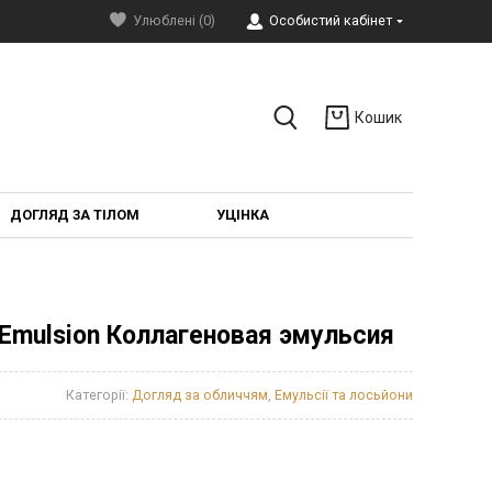
Улюблені (0)
Особистий кабінет
Кошик
ДОГЛЯД ЗА ТІЛОМ
УЦІНКА
g Emulsion Коллагеновая эмульсия
Категорії:
Догляд за обличчям
,
Емульсії та лосьйони