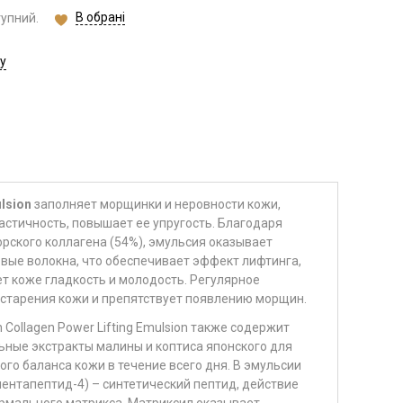
В обрані
тупний.
у
lsion
заполняет морщинки и неровности кожи,
астичность, повышает ее упругость. Благодаря
ского коллагена (54%), эмульсия оказывает
вые волокна, что обеспечивает эффект лифтинга,
т коже гладкость и молодость. Регулярное
старения кожи и препятствует появлению морщин.
 Collagen Power Lifting Emulsion также содержит
ьные экстракты малины и коптиса японского для
го баланса кожи в течение всего дня. В эмульсии
ентапептид-4) – синтетический пептид, действие
рмального матрикса. Матриксил оказывает