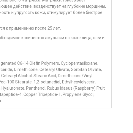
щее действие, воздействует на глубокие морщины,
ость и упругость кожи, стимулирует более быстрое
ся к применению после 25 лет.
бходимое количество эмульсии по коже лица, шеи и
rogenated C6-14 Olefin Polymers, Cyclopentasiloxane,
eride, Dimethicone, Cetearyl Olivate, Sorbitan Olivate,
Cetearyl Alcohol, Stearic Acid, Dimethicone/Vinyl
eg-100 Stearate, 1,2-octanediol, Ethylhexylglycerin,
Hyaluronate, Panthenol, Rubus Idaeus (Raspberry) Fruit
tapeptide-4, Copper Tripeptide-1, Propylene Glycol,
.