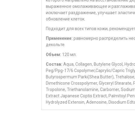
выраженное омолаживающее и разглаживаю
исключает раздражение, улучшает эластичн
обновление клеток.
Подходит для всех типов кожи, рекомендует
Применение:
равномерно распределить нео
декольте.
Объем:
120 мл.
Состав:
Aqua, Collagen, Butylene Glycol, Hyd
Peg/Ppg-17/6 Copolymer,Caprylic/Capric Triglyc
Butyrospermum Parki(Shea Butter), Trehalose, 
Dimethicone Crosspolymer, Glyceryl Stearate, P
Tropolone, Triethanolamine, Carbomer, Sodium 
Extract Japanese Coptis Extract, Palmitoyl Pen
Hydrolyzed Extensin, Adenosine, Disodium Edta