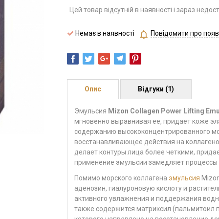
Цей товар відсутній в наявності і зараз недос
Немає в наявності
Повідомити про появ
Опис
Відгуки (1)
Эмульсия
Mizon Collagen Power Lifting Emu
мгновенно выравнивая ее, придает коже эл
содержанию высококонцентрированного мор
восстанавливающее действия на коллагено
делает контуры лица более четкими, придае
применение эмульсии замедляет процессы 
Помимо морского коллагена
эмульсия
Mizon
аденозин, гиалуроновую кислоту и растител
активного увлажнения и поддержания водно
также содержится матриксил (пальмитоил п
которого направлено на восстановление де