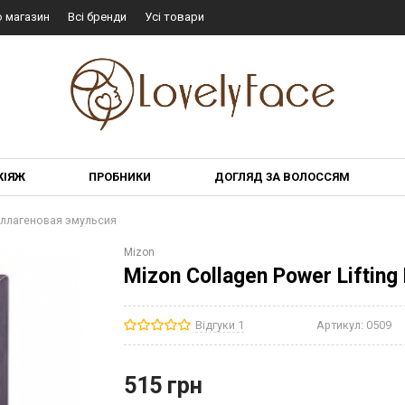
о магазин
Всі бренди
Усі товари
КІЯЖ
ПРОБНИКИ
ДОГЛЯД ЗА ВОЛОССЯМ
Коллагеновая эмульсия
Mizon
Mizon Collagen Power Liftin
Відгуки 1
Артикул:
0509
515
грн