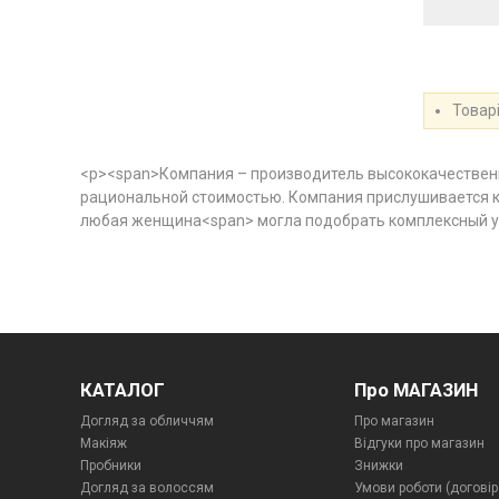
Товарі
<p><span>Компания – производитель высококачественн
рациональной стоимостью. Компания прислушивается к 
любая женщина<span> могла подобрать комплексный ух
КАТАЛОГ
Про МАГАЗИН
Догляд за обличчям
Про магазин
Макіяж
Відгуки про магазин
Пробники
Знижки
Догляд за волоссям
Умови роботи (договір