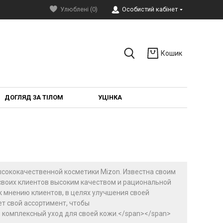
Улюблені (0)
Особистий кабінет
Кошик
ДОГЛЯД ЗА ТІЛОМ
УЦІНКА
сококачественной косметики Mizon. Известна своим
своих клиентов высоким качеством и рациональной
 мнению клиентов, в целях улучшения своей
т свой ассортимент, чтобы
комплексный уход для своей кожи.</span></span>