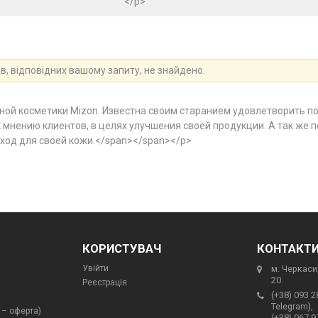
</p>
в, відповідних вашому запиту, не знайдено.
ой косметики Mizon. Известна своим старанием удовлетворить по
мнению клиентов, в целях улучшения своей продукции. А так же п
од для своей кожи.</span></span></p>
КОРИСТУВАЧ
КОНТАКТ
Увійти
м. Черкаси,
20
Реєстрація
(+38) 093 2
Telegram),
 – оферта)
(+38) 067 9