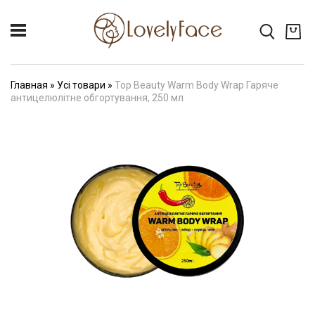
Главная
»
Усі товари
»
Top Beauty Warm Body Wrap Гаряче
антицелюлітне обгортування, 250 мл