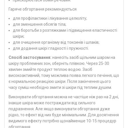
Гаряче обгортання рекомендується
для профілактики і лікування целюліту;
для зменшення обсягів тіла;
для боротьби з розтяжками і підвищення еластичності
шкіри;
для очищення організму від токсинів і шлаків;
для додання шкірі гладкості і пружності.
Спосіб застосування:
нанесіть засіб щільним шаром на
шкіру проблемних зон, оберніть плівкою. Через 25-30
хвилин змийте продукт теплою водою. Засіб
високоактивний, тому можлива поява легкого печіння, що
є нормальною реакцією шкіри. Після закінчення цього
часу суміш необхідно змити зі шкіри під теплим душем.
Виконувати обгортання можна не частіше ніж раз на 2 дні,
інакше шкіра може постраждати від сильного
подразнення. Але якщо виконувати обгортання дуже
рідко, то ефект від них буде мінімальним. Для досягнення
видимого ефекту потрібно щонайменше 10-15 процедур
обгортання.