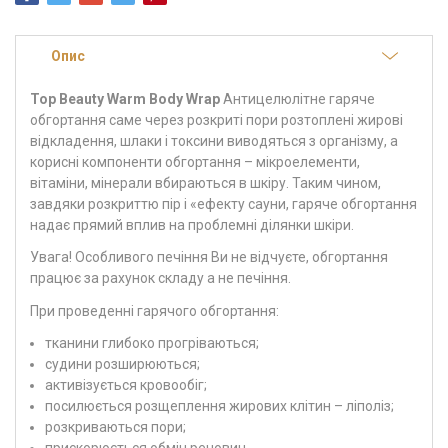
Опис
Top Beauty Warm Body Wrap
Антицелюлітне гаряче
обгортання саме через розкриті пори розтоплені жирові
відкладення, шлаки і токсини виводяться з організму, а
корисні компоненти обгортання – мікроелементи,
вітаміни, мінерали вбираються в шкіру. Таким чином,
завдяки розкриттю пір і «ефекту сауни, гаряче обгортання
надає прямий вплив на проблемні ділянки шкіри.
Увага! Особливого печіння Ви не відчуєте, обгортання
працює за рахунок складу а не печіння.
При проведенні гарячого обгортання:
тканини глибоко прогріваються;
судини розширюються;
активізується кровообіг;
посилюється розщеплення жирових клітин – ліполіз;
розкриваються пори;
прискорюється обмін речовин.