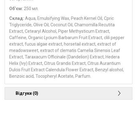
Об’єм:
250 мл.
Склад:
Aqua, Emulsifying Wax, Peach Kernel Oil, Cpric
Triglyceride, Olive Oil, Coconut Oil, Chamomilla Recutita
Extract, Cetearyl Alcohol, Piper Methysticum Extract,
Caffeine, Organic Lycium Barbarum Fruit Extract, clili pepper
extract, fucus algae extract, horsetail extract, extract of
meadowsweet, extract of clematis Camelia Sinensis Leaf
Extract, Taraxacum Officinale (Dandelion) Extract, Hedera
Helix (lvy) Extract, Citrus Grandis Extract, Citrus Aurantium
Dulcis Fruit Extract Calendula Flower Extract, Benzyl alcohol,
Benzoic acid, Tocopheryl Acetate, Parfum.
Відгуки (0)