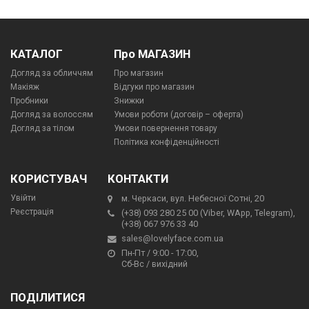
КАТАЛОГ
Про МАГАЗИН
Догляд за обличчям
Про магазин
Макіяж
Відгуки про магазин
Пробники
Знижки
Догляд за волоссям
Умови роботи (договір – оферта)
Догляд за тілом
Умови повернення товару
Політика конфіденційності
КОРИСТУВАЧ
КОНТАКТИ
Увійти
м. Черкаси, вул. Небесної Сотні, 20
Реєстрація
(+38) 093 280 25 00 (Viber, WApp, Telegram),
(+38) 067 976 33 40
sales@lovelyface.com.ua
Пн-Пт / 9:00 - 17:00,
Сб-Вс / вихідний
ПОДІЛИТИСЯ