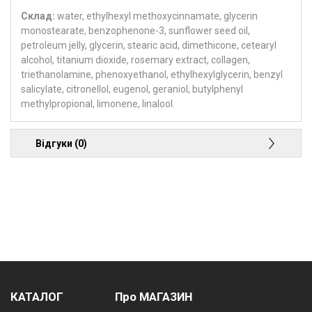
Склад:
water, ethylhexyl methoxycinnamate, glycerin
monostearate, benzophenone-3, sunflower seed oil,
petroleum jelly, glycerin, stearic acid, dimethicone, cetearyl
alcohol, titanium dioxide, rosemary extract, collagen,
triethanolamine, phenoxyethanol, ethylhexylglycerin, benzyl
salicylate, citronellol, eugenol, geraniol, butylphenyl
methylpropional, limonene, linalool.
Відгуки (0)
КАТАЛОГ
Про МАГАЗИН