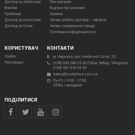
Догляд за обличчям
Про магазин
Макіяж
Відгуки про магазин
Пробники
Знижки
Догляд за волоссям
Умови роботи (договір – оферта)
Догляд за тілом
Умови повернення товару
Політика конфіденційності
КОРИСТУВАЧ
КОНТАКТИ
Увійти
м. Черкаси, вул. Небесної Сотні, 20
Реєстрація
(+38) 093 280 25 00 (Viber, WApp, Telegram),
(+38) 067 976 33 40
sales@lovelyface.com.ua
Пн-Пт / 9:00 - 17:00,
Сб-Вс / вихідний
ПОДІЛИТИСЯ