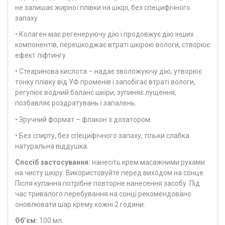
не залишає жирної плівки на шкірі, без специфічного
запаху.
• Колаген має регенеруючу дію і продовжує дію інших
компонентів, перешкоджає втраті шкірою вологи, створює
ефект ліфтингу.
• Стеаринова кислота – надає зволожуючу дію, утворює
тонку плівку від УФ променів і запобігає втраті вологи,
регулює водний баланс шкіри, зупиняє лущення,
позбавляє роздратувань і запалень.
• Зручний формат – флакон з дозатором.
• Без спирту, без специфічного запаху, тільки слабка
натуральна віддушка.
Спосіб застосування:
нанесіть крем масажними рухами
на чисту шкіру. Використовуйте перед виходом на сонце.
Після купання потрібне повторне нанесення засобу. Під
час тривалого перебування на сонці рекомендовано
оновлювати шар крему кожні 2 години.
Об’єм:
100 мл.