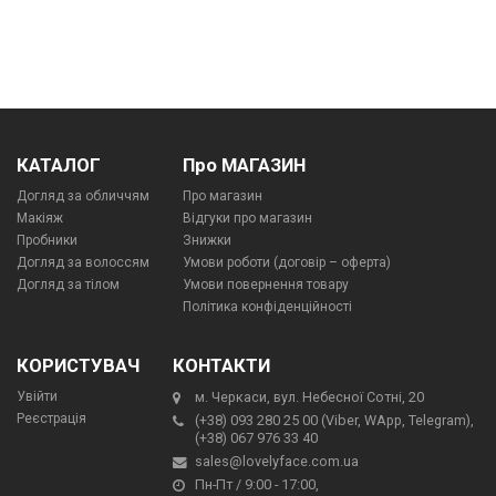
КАТАЛОГ
Про МАГАЗИН
Догляд за обличчям
Про магазин
Макіяж
Відгуки про магазин
Пробники
Знижки
Догляд за волоссям
Умови роботи (договір – оферта)
Догляд за тілом
Умови повернення товару
Політика конфіденційності
КОРИСТУВАЧ
КОНТАКТИ
Увійти
м. Черкаси, вул. Небесної Сотні, 20
Реєстрація
(+38) 093 280 25 00 (Viber, WApp, Telegram),
(+38) 067 976 33 40
sales@lovelyface.com.ua
Пн-Пт / 9:00 - 17:00,