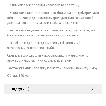
– стимулює вироблення колагену та еластину.
– може замінити такі засоби як: бальзам для губ, крем для
обличчя, маску для волосся, крем для тіла та рук, засіб
для пом’якшення кутикули та багато інших. ін.
– не тільки є відмінною профілактикою від розтяжок, а й
бореться з ними на початковій стадії їх появи.
– відмінно підходить для масажу (лікувальний,
зігріваючий, антицелюлітний)
Склад: масло ши, олія кокосова, масло манго, масло
авокадо, кукурудзяний крохмаль, вітамін.
Застосування:
невелику кількість нанести на чисту шкіру.
Об’єм:
150 мл.
Відгуки (0)