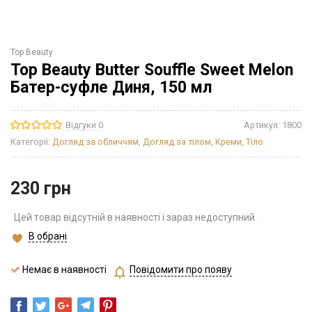
Top Beauty
Top Beauty Butter Souffle Sweet Melon
Батер-суфле Диня, 150 мл
Відгуки 0
Артикул:
1800
Категорії:
Догляд за обличчям
,
Догляд за тілом
,
Креми
,
Тіло
230
грн
Цей товар відсутній в наявності і зараз недоступний.
В обрані
Немає в наявності
Повідомити про появу