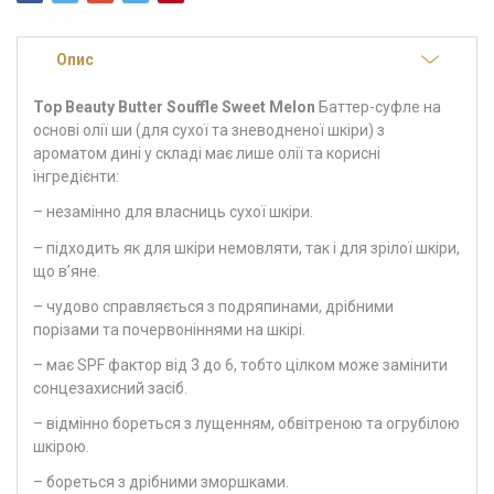
Опис
Top Beauty Butter Souffle Sweet Melon
Баттер-суфле на
основі олії ши (для сухої та зневодненої шкіри) з
ароматом дині у складі має лише олії та корисні
інгредієнти:
– незамінно для власниць сухої шкіри.
– підходить як для шкіри немовляти, так і для зрілої шкіри,
що в’яне.
– чудово справляється з подряпинами, дрібними
порізами та почервоніннями на шкірі.
– має SPF фактор від 3 до 6, тобто цілком може замінити
сонцезахисний засіб.
– відмінно бореться з лущенням, обвітреною та огрубілою
шкірою.
– бореться з дрібними зморшками.