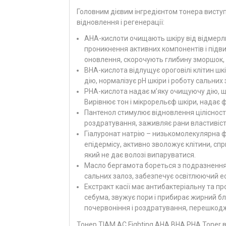
Головним дієвим інгредієнтом тонера висту
відновлення і регенерації:
AHA-кислоти очищають шкіру від відмерли
проникнення активних компонентів і підв
оновлення, скорочують глибину зморшок, 
BHA-кислота відлущує ороговілі клітин шк
дію, нормалізує pH шкіри і роботу сальних
PHA-кислота надає м’яку очищуючу дію, що 
Вирівнює тон і мікрорельєф шкіри, надає
Пантенол стимулює відновлення цілісності
роздратування, заживляє рани властивіс
Гіалуронат натрію – низькомолекулярна ф
епідермісу, активно зволожує клітини, сп
який не дає волозі випаруватися.
Масло бергамота бореться з подразненням
сальних залоз, забезпечує освітлюючий еф
Екстракт касії має антибактеріальну та п
себума, звужує пори і прибирає жирний б
почервоніння і роздратування, перешкодж
Тонер TIAM AC Fighting AHA BHA PHA Toner 