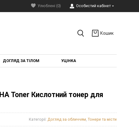
Улюблені (0)
Особистий кабінет
Кошик
ДОГЛЯД ЗА ТІЛОМ
УЦІНКА
HA Toner Кислотний тонер для
1
Категорії:
Догляд за обличчям
,
Тонери та місти