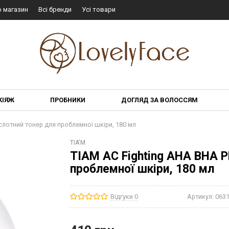
о магазин
Всі бренди
Усі товари
КІЯЖ
ПРОБНИКИ
ДОГЛЯД ЗА ВОЛОССЯМ
слотний тонер для проблемної шкіри, 180 мл
TIA'M
TIAM AC Fighting AHA BHA P
проблемної шкіри, 180 мл
Відгуки 0
Артикул:
063