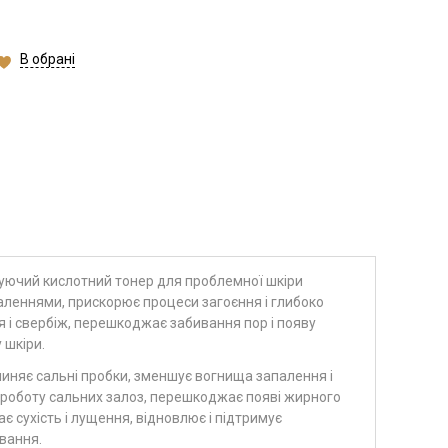
В обрані
ючий кислотний тонер для проблемної шкіри
аленнями, прискорює процеси загоєння і глибоко
я і свербіж, перешкоджає забивання пор і появу
 шкіри.
зчиняє сальні пробки, зменшує вогнища запалення і
 роботу сальних залоз, перешкоджає появі жирного
є сухість і лущення, відновлює і підтримує
вання.