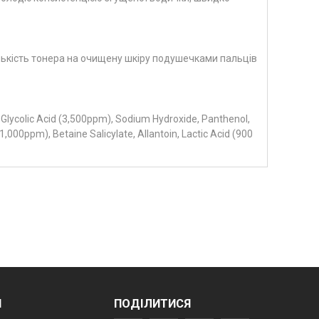
лькість тонера на очищену шкіру подушечками пальців
, Glycolic Acid (3,500ppm), Sodium Hydroxide, Panthenol,
,000ppm), Betaine Salicylate, Allantoin, Lactic Acid (900
И
ПОДІЛИТИСЯ