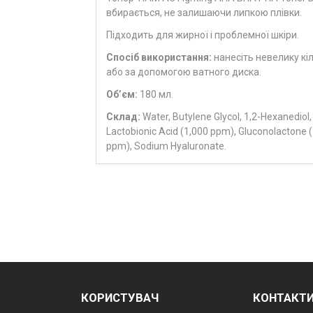
вбирається, не залишаючи липкою плівки.
Підходить для жирної і проблемної шкіри.
Спосіб використання:
нанесіть невелику кі
або за допомогою ватного диска.
Об’єм:
180 мл.
Склад:
Water, Butylene Glycol, 1,2-Hexanediol
Lactobionic Acid (1,000 ppm), Gluconolactone (1
ppm), Sodium Hyaluronate.
КОРИСТУВАЧ
КОНТАКТ