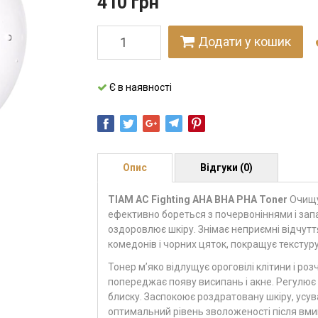
410
грн
Додати у кошик
Є в наявності
Опис
Відгуки (0)
TIAM AC Fighting AHA BHA PHA Toner
Очищу
ефективно бореться з почервоніннями і зап
оздоровлює шкіру. Знімає неприємні відчутт
комедонів і чорних цяток, покращує текстуру
Тонер м’яко відлущує ороговілі клітини і ро
попереджає появу висипань і акне. Регулює
блиску. Заспокоює роздратовану шкіру, усува
оптимальний рівень зволоженості після вми