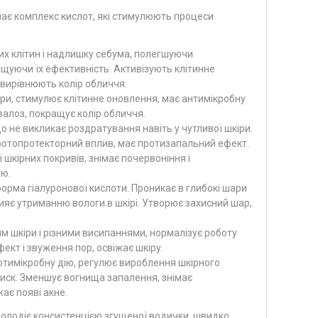
пає комплекс кислот, які стимулюють процеси
х клітин і надлишку себума, полегшуючи
ищуючи їх ефективність. Активізують клітинне
вирівнюють колір обличчя.
іри, стимулює клітинне оновлення, має антимікробну
 залоз, покращує колір обличчя.
не викликає роздратування навіть у чутливої ​​шкіри.
 фотопротекторний вплив, має протизапальний ефект.
 шкірних покривів, знімає почервоніння і
тю.
орма гіалуронової кислоти. Проникає в глибокі шари
рияє утриманню вологи в шкірі. Утворює захисний шар,
 шкіри і різними висипаннями, нормалізує роботу
ект і звуження пор, освіжає шкіру.
ротимікробну дію, регулює вироблення шкірного
лиск. Зменшує вогнища запалення, знімає
ає появі акне.
володіє консистенцією згущеної водички, швидко