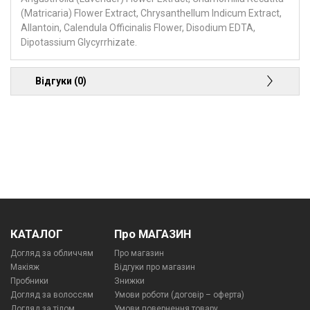
(Matricaria) Flower Extract, Chrysanthellum Indicum Extract,
Allantoin, Calendula Officinalis Flower, Disodium EDTA,
Dipotassium Glycyrrhizate.
Відгуки (0)
КАТАЛОГ
Про МАГАЗИН
Догляд за обличчям
Про магазин
Макіяж
Відгуки про магазин
Пробники
Знижки
Догляд за волоссям
Умови роботи (договір – оферта)
Догляд за тілом
Умови повернення товару