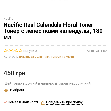
Nacific
Nacific Real Calendula Floral Toner
Тонер с лепестками календулы, 180
мл
Відгуки 0
Артикул:
1464
Категорії:
Догляд за обличчям
,
Тонери та місти
450
грн
Цей товар відсутній в наявності і зараз недоступний.
В обрані
Немає в наявності
Повідомити про появу