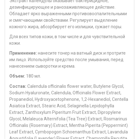
Экстракт календулы оказывает бактерицидное,
дезинфицирующее и ранозаживляющее действие.
Обладает ярко выраженными противовоспалительными
и смягчающими свойствами. Регулирует выделение
кожного жира, абсорбирует его излишки, сужает поры.
Для всех типов кожи, в том числе и для чувствительной
кожи.
Применение:
нанесите тонер на ватный диск и протрите
им лицо. Используйте средство после умывания, перед
нанесением сыворотки и крема.
Объем:
180 мл.
Состав:
Calendula officinalis flower water, Butylene Glycol,
Sodium Hyaluronate, Calendula, Officinalis Flower Extract,
Propanediol, Hydroxyacetophenone, 1,2-Hexanediol, Centella
Asiatica Extract, Stearic Acid, Selaginella Lepidophylla
Extract, Zanthoxylum Piperitum Fruit Extract, Dipropylene
Glycol, Melaleuca Alternifolia (Tea Tree) Extract, Rosmarinus
Officinalis (Rosemary) Extract, Mentha Piperita (Peppermint)
Leaf Extract, Cymbopogon Schoenanthus Extract, Lavandula
Angustifolia (Lavender) Flower Extract, Chamomilla Recutita