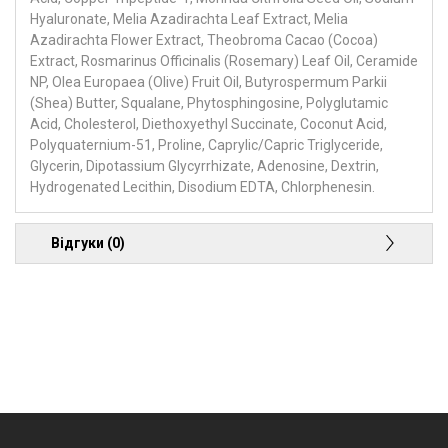
Hyaluronate, Melia Azadirachta Leaf Extract, Melia
Azadirachta Flower Extract, Theobroma Cacao (Cocoa)
Extract, Rosmarinus Officinalis (Rosemary) Leaf Oil, Ceramide
NP, Olea Europaea (Olive) Fruit Oil, Butyrospermum Parkii
(Shea) Butter, Squalane, Phytosphingosine, Polyglutamic
Acid, Cholesterol, Diethoxyethyl Succinate, Coconut Acid,
Polyquaternium-51, Proline, Caprylic/Capric Triglyceride,
Glycerin, Dipotassium Glycyrrhizate, Adenosine, Dextrin,
Hydrogenated Lecithin, Disodium EDTA, Chlorphenesin.
Відгуки (0)