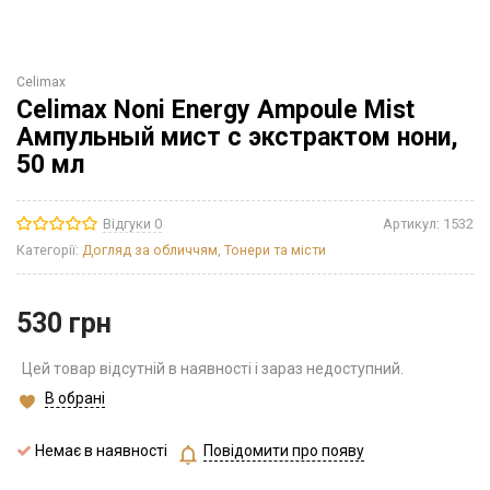
Celimax
Celimax Noni Energy Ampoule Mist
Ампульный мист с экстрактом нони,
50 мл
Відгуки 0
Артикул:
1532
Категорії:
Догляд за обличчям
,
Тонери та місти
530
грн
Цей товар відсутній в наявності і зараз недоступний.
В обрані
Немає в наявності
Повідомити про появу