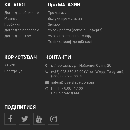
КАТАЛОГ
Про МАГАЗИН
Догляд за обличчям
Про магазин
Макіяж
Відгуки про магазин
Пробники
Знижки
Догляд за волоссям
Умови роботи (договір – оферта)
Догляд за тілом
Умови повернення товару
Політика конфіденційності
КОРИСТУВАЧ
КОНТАКТИ
Увійти
м. Черкаси, вул. Небесної Сотні, 20
Реєстрація
(+38) 093 280 25 00 (Viber, WApp, Telegram),
(+38) 067 976 33 40
sales@lovelyface.com.ua
Пн-Пт / 9:00 - 17:00,
Сб-Вс / вихідний
ПОДІЛИТИСЯ