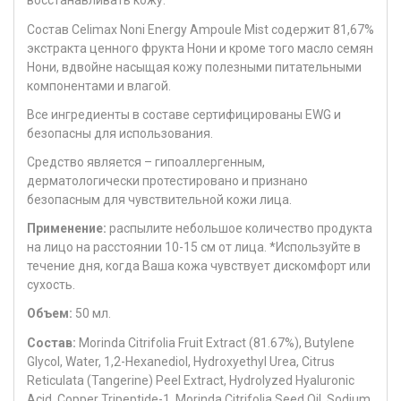
восстанавливать кожу.
Состав Celimax Noni Energy Ampoule Mist содержит 81,67%
экстракта ценного фрукта Нони и кроме того масло семян
Нони, вдвойне насыщая кожу полезными питательными
компонентами и влагой.
Все ингредиенты в составе сертифицированы EWG и
безопасны для использования.
Средство является – гипоаллергенным,
дерматологически протестировано и признано
безопасным для чувствительной кожи лица.
Применение:
распылите небольшое количество продукта
на лицо на расстоянии 10-15 см от лица. *Используйте в
течение дня, когда Ваша кожа чувствует дискомфорт или
сухость.
Объем:
50 мл.
Состав:
Morinda Citrifolia Fruit Extract (81.67%), Butylene
Glycol, Water, 1,2-Hexanediol, Hydroxyethyl Urea, Citrus
Reticulata (Tangerine) Peel Extract, Hydrolyzed Hyaluronic
Acid, Copper Tripeptide-1, Morinda Citrifolia Seed Oil, Sodium