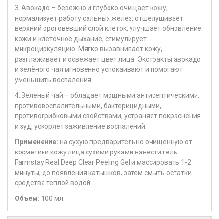
3. Авокадо – бережно и глубоко очищает кожу,
нормализует работу сальных желез, отшелушивает
верхний ороговевший слой клеток, улучшает обновление
кожи и клеточное дыхание, стимулирует
микроциркуляцию. Мягко выравнивает кожу,
разглаживает и освежает цвет лица. Экстракты авокадо
и зелёного чая мгновенно успокаивают и помогают
уменьшить воспаления.
4. Зеленый чай – обладает мощными антисептическими,
противовоспалительными, бактерицидными,
противогрибковыми свойствами, устраняет покраснения
и зуд, ускоряет заживление воспалений.
Применение:
на сухую предварительно очищенную от
косметики кожу лица сухими руками нанести гель
Farmstay Real Deep Clear Peeling Gel и массировать 1-2
минуты, до появления катышков, затем смыть остатки
средства теплой водой.
Объем:
100 мл.