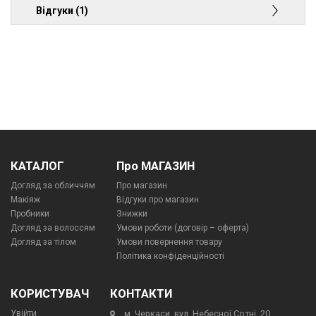
Відгуки (1)
КАТАЛОГ
Про МАГАЗИН
Догляд за обличчям
Про магазин
Макіяж
Відгуки про магазин
Пробники
Знижки
Догляд за волоссям
Умови роботи (договір – оферта)
Догляд за тілом
Умови повернення товару
Політика конфіденційності
КОРИСТУВАЧ
КОНТАКТИ
Увійти
м. Черкаси, вул. Небесної Сотні, 20