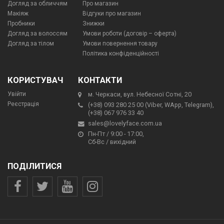
Догляд за обличчям
Про магазин
Макіяж
Відгуки про магазин
Пробники
Знижки
Догляд за волоссям
Умови роботи (договір – оферта)
Догляд за тілом
Умови повернення товару
Політика конфіденційності
КОРИСТУВАЧ
КОНТАКТИ
Увійти
м. Черкаси, вул. Небесної Сотні, 20
Реєстрація
(+38) 093 280 25 00 (Viber, WApp, Telegram),
(+38) 067 976 33 40
sales@lovelyface.com.ua
Пн-Пт / 9:00 - 17:00,
Сб-Вс / вихідний
ПОДІЛИТИСЯ