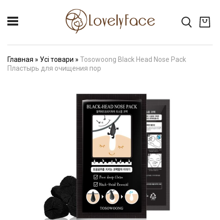
Главная
»
Усі товари
»
Tosowoong Black Head Nose Pack
Пластырь для очищения пор