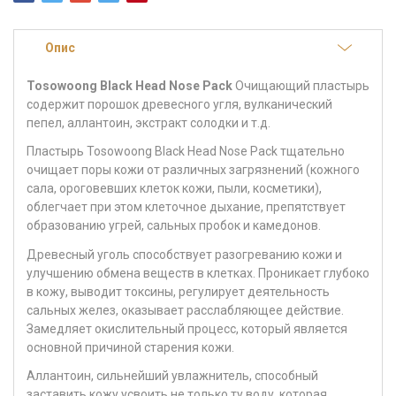
Опис
Tosowoong Black Head Nose Pack
Очищающий пластырь
содержит порошок древесного угля, вулканический
пепел, аллантоин, экстракт солодки и т.д.
Пластырь Tosowoong Black Head Nose Pack тщательно
очищает поры кожи от различных загрязнений (кожного
сала, ороговевших клеток кожи, пыли, косметики),
облегчает при этом клеточное дыхание, препятствует
образованию угрей, сальных пробок и камедонов.
Древесный уголь способствует разогреванию кожи и
улучшению обмена веществ в клетках. Проникает глубоко
в кожу, выводит токсины, регулирует деятельность
сальных желез, оказывает расслабляющее действие.
Замедляет окислительный процесс, который является
основной причиной старения кожи.
Аллантоин, сильнейший увлажнитель, способный
заставить кожу усвоить не только ту воду, которая