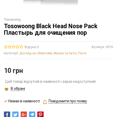
Tosowoong
Tosowoong Black Head Nose Pack
Пластырь для очищения пор
Відгуки 0
Артикул:
0076
Категорії:
Догляд за обличчям
,
Маски та патчі
,
Патчі
10
грн
Цей товар відсутній в наявності і зараз недоступний.
В обрані
Немає в наявності
Повідомити про появу