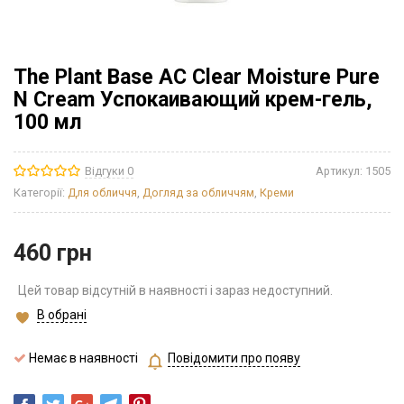
The Plant Base AC Clear Moisture Pure
N Cream Успокаивающий крем-гель,
100 мл
Відгуки 0
Артикул:
1505
Категорії:
Для обличчя
,
Догляд за обличчям
,
Креми
460
грн
Цей товар відсутній в наявності і зараз недоступний.
В обрані
Немає в наявності
Повідомити про появу