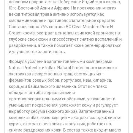
основном прорастает на Побережье Индийского океана,
Юго-Восточной Азии и Африке. На протяжении многих
веков тигровая трава активно используется как
омолаживающее и противовоспалительное средство.
Составляющая 76% состава AC Clear Moisture Pure N
Cream крема, экстракт центеллы азиатской проникает в
глубокие свои кожи и способствует снятию воспалений и
раздражений, а также помогает коже регенерироваться
и улучшает её эластичность.
Формула усиленна запатентованными комплексами
Natural Protector и Inflax. Natural Protector это комплекс
экстрактов лекарственных трав, состоящих из –
ферментов соевых бобов, портулака, ивы, кипариса,
корицы и байкальского шлемника. Этот комплекс
обладает антибактериальными и
противовоспалительными свойствами, успокаивает и
уменьшает покраснения, увлажняет кожу и регулирует
выработку себума (кожного жира). Запатентованный
комплекс Inflax, включающий – экстракт солодки, листья
хурмы, экстракт шелковицы и опунция, работает на
снятие раздражения кожи. В состав также входит масло