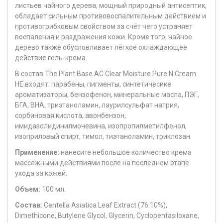
листьев чайного дерева, мощный природный антисептик,
обладает сильным противовоспалительным действием и
противогрибковым свойством за счёт чего устраняет
воспаления и раздражения кожи. Кроме того, чайное
дерево также обусловливает лёгкое охлаждающее
действие гель-крема.
В состав The Plant Base AC Clear Moisture Pure N Cream
НЕ входят: парабены, пигменты, синтетичесике
ароматизаторы, бензофенон, минеральные масла, ПЭГ,
БГА, BHA, триэтаноламин, лаурилсульфат натрия,
сорбиновая кислота, авонбензон,
имидазолидинилмочевина, изопропилметилфенол,
изоприловый спирт, тимол, тиэтаноламин, триклозан.
Применение:
нанесите небольшое количество крема
массажными действиями после на последнем этапе
ухода за кожей.
Объем:
100 мл.
Состав:
Centella Asiatica Leaf Extract (76.10%),
Dimethicone, Butylene Glycol, Glycerin, Cyclopentasiloxane,