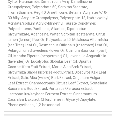
Xylitol, Niacinamide, Dimethicone/vinyl Dimethicone
Crosspolymer, Polysorbate 60, Sorbitan Stearate,
Tromethamine, Peg-10 Dimethicone, Betaine, Acrylates/c10-
30 Alkyl Acrylate Crosspolymer, Polyacrylate-13, Hydroxyethyl
Acrylate/sodium Acryloyldimethyl Taurate Copolymer,
Polyisobutene, Panthenol, Allantoin, Dipotassium
Glycyrrhizate, Adenosine, Water, Sorbitan Isostearate, Citrus
Limon (lemon) Peel Oil, Polysorbate 20, Melaleuca Alternifolia
(tea Tree) Leaf Oil, Rosmarinus Officinalis (rosemary) Leaf Oil,
Pelargonium Graveolens Flower Oil, Ocimum Basilicum (basil)
Oil, Mentha Piperita (peppermint) Oil, Lavandula Angustifolia
(lavender) Oil, Eucalyptus Globulus Leaf Oil, Opuntia
Coccinellifera Fruit Extract, Morus Alba Bark Extract,
Glycyrrhiza Glabra (licorice) Root Extract, Diospyros Kaki Leaf
Extract, Salix Alba (willow) Bark Extract, Origanum Vulgare
Leaf Extract, Chamaecyparis Obtusa Leaf Extract, Scutellaria
Baicalensis Root Extract, Portulaca Oleracea Extract,
Lactobacillus/soybean Ferment Extract, Cinnamomum
Cassia Bark Extract, Chlorphenesin, Glyceryl Caprylate,
Phenoxyethanol, 1,2-hexanediol.