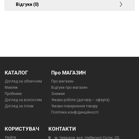
Відгуки (0)
КАТАЛОГ
Про МАГАЗИН
Догляд за обличчям
Про магазин
Макіяж
Відгуки про магазин
Пробники
Знижки
Догляд за волоссям
Умови роботи (договір – оферта)
Догляд за тілом
Умови повернення товару
Політика конфіденційності
КОРИСТУВАЧ
КОНТАКТИ
Увійти
м. Черкаси, вул. Небесної Сотні, 20