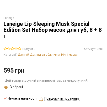
Laneige
Laneige Lip Sleeping Mask Special
Edition Set Набор масок для губ, 8 + 8
г
Відгуки 0
Артикул:
0601
Категорії:
Для губ
,
Догляд за обличчям
,
Нічні маски
595
грн
Цей товар відсутній в наявності і зараз недоступний.
В обрані
Немає в наявності
Повідомити про появу