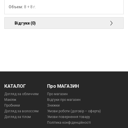
Объем:
8 + 8 г.
Відгуки (0)
КАТАЛОГ
Про МАГАЗИН
Догляд за обличчям
Про магазин
Макіяж
Відгуки про магазин
Пробники
Знижки
Догляд за волоссям
Умови роботи (договір – оферта)
Догляд за тілом
Умови повернення товару
Політика конфіденційності