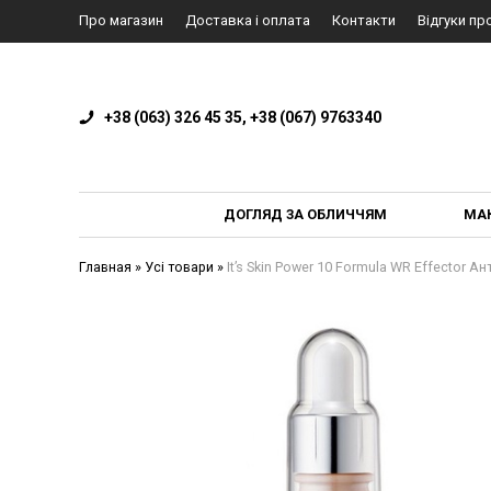
Про магазин
Доставка і оплата
Контакти
Відгуки пр
+38 (063) 326 45 35, +38 (067) 9763340
ДОГЛЯД ЗА ОБЛИЧЧЯМ
МА
Главная
»
Усі товари
»
It’s Skin Power 10 Formula WR Effector 