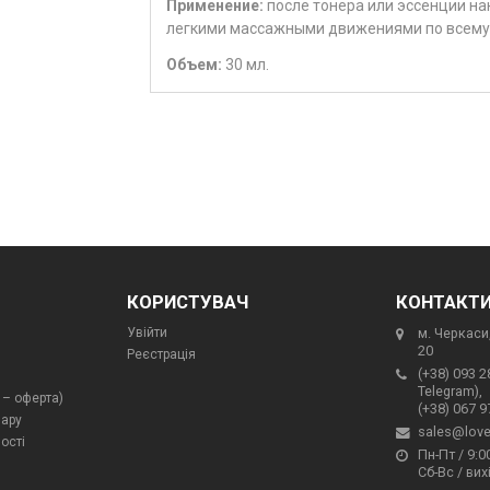
Применение:
после тонера или эссенции на
легкими массажными движениями по всему 
Объем:
30 мл.
КОРИСТУВАЧ
КОНТАКТ
Увійти
м. Черкаси,
20
Реєстрація
(+38) 093 2
Telegram),
 – оферта)
(+38) 067 9
вару
sales@love
ості
Пн-Пт / 9:00
Сб-Вс / вих