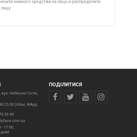
несите немного средства на лицо и распределите
лицу.
И
ПОДІЛИТИСЯ
 вул. Небесної Сотні,
80 25 00 (Viber, WApp,
76 33 40
lyface.com.ua
 - 17:00,
ідний