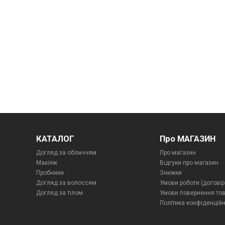
КАТАЛОГ
Про МАГАЗИН
Догляд за обличчям
Про магазин
Макіяж
Відгуки про магазин
Пробники
Знижки
Догляд за волоссям
Умови роботи (договір
Догляд за тілом
Умови повернення то
Політика конфіденційн