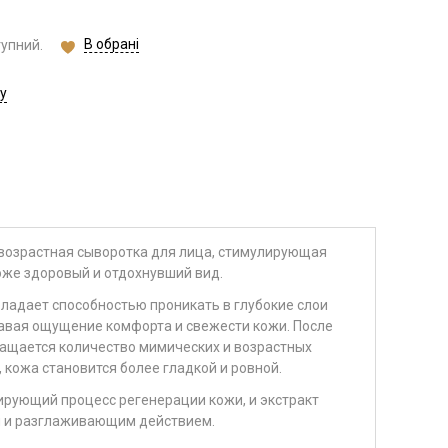
В обрані
тупний.
у
озрастная сыворотка для лица, стимулирующая
оже здоровый и отдохнувший вид.
бладает способностью проникать в глубокие слои
авая ощущение комфорта и свежести кожи. После
ращается количество мимических и возрастных
кожа становится более гладкой и ровной.
вирующий процесс регенерации кожи, и экстракт
м и разглаживающим действием.