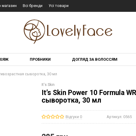
о магазин
Всі бренди
Усі товари
КІЯЖ
ПРОБНИКИ
ДОГЛЯД ЗА ВОЛОССЯМ
Антивозрастная сыворотка, 30 мл
It's Skin
It’s Skin Power 10 Formula 
сыворотка, 30 мл
Відгуки 0
Артикул:
0565