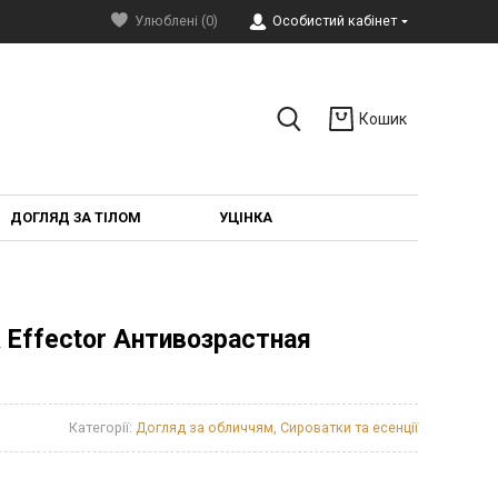
Улюблені (0)
Особистий кабінет
Кошик
ДОГЛЯД ЗА ТІЛОМ
УЦІНКА
WR Effector Антивозрастная
Категорії:
Догляд за обличчям
,
Сироватки та есенції