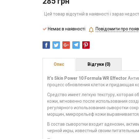
285
грн
Цей товар відсутній в наявності і зараз недос
Немає в наявності
Повідомити про появ
Опис
Відгуки (0)
It’s Skin Power 10 Formula WR Effector
Антив
процесс обновления клеток и придающая к
Средство имеет легкую текстуру, которая о
кожи, мгновенно после использования созд
регулярного использования сыворотки сок
морщин, микрорельеф кожи выравнивается, 
В состав сыворотки входит аденозин, акти
черной икры, известный своим питательны