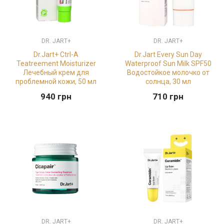
DR. JART+
DR. JART+
Dr.Jart+ Ctrl-A
Dr.Jart Every Sun Day
Teatreement Moisturizer
Waterproof Sun Milk SPF50
Лечебный крем для
Водостойкое молочко от
проблемной кожи, 50 мл
солнца, 30 мл
940
грн
710
грн
DR. JART+
DR. JART+