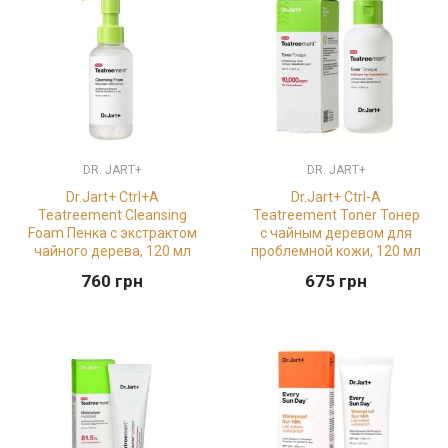
DR. JART+
DR. JART+
Dr.Jart+ Ctrl+A
Dr.Jart+ Ctrl-A
Teatreement Cleansing
Teatreement Toner Тонер
Foam Пенка с экстрактом
с чайным деревом для
чайного дерева, 120 мл
проблемной кожи, 120 мл
760
грн
675
грн