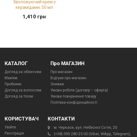
Зволожуючий крем з
керамідами, 50 мл
1,410
грн
КАТАЛОГ
Про МАГАЗИН
Догляд за обличчям
Про магазин
Макіяж
Відгуки про магазин
Пробники
Знижки
Догляд за волоссям
Умови роботи (договір – оферта)
Догляд за тілом
Умови повернення товару
Політика конфіденційності
КОРИСТУВАЧ
КОНТАКТИ
Увійти
м. Черкаси, вул. Небесної Сотні, 20
Реєстрація
(+38) 093 280 25 00 (Viber, WApp, Telegram),