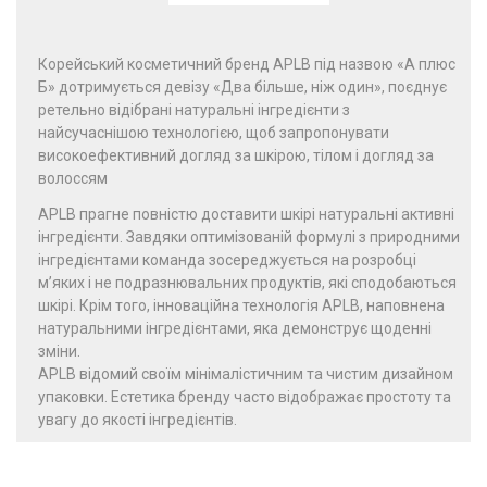
Корейський косметичний бренд APLB під назвою «А плюс
Б» дотримується девізу «Два більше, ніж один», поєднує
ретельно відібрані натуральні інгредієнти з
найсучаснішою технологією, щоб запропонувати
високоефективний догляд за шкірою, тілом і догляд за
волоссям
APLB прагне повністю доставити шкірі натуральні активні
інгредієнти. Завдяки оптимізованій формулі з природними
інгредієнтами команда зосереджується на розробці
м’яких і не подразнювальних продуктів, які сподобаються
шкірі. Крім того, інноваційна технологія APLB, наповнена
натуральними інгредієнтами, яка демонструє щоденні
зміни.
APLB відомий своїм мінімалістичним та чистим дизайном
упаковки. Естетика бренду часто відображає простоту та
увагу до якості інгредієнтів.