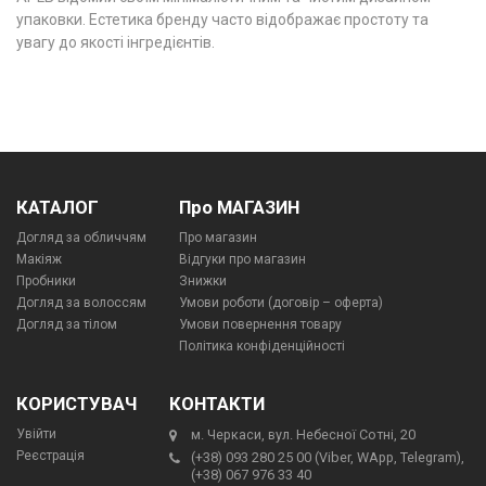
упаковки. Естетика бренду часто відображає простоту та
увагу до якості інгредієнтів.
КАТАЛОГ
Про МАГАЗИН
Догляд за обличчям
Про магазин
Макіяж
Відгуки про магазин
Пробники
Знижки
Догляд за волоссям
Умови роботи (договір – оферта)
Догляд за тілом
Умови повернення товару
Політика конфіденційності
КОРИСТУВАЧ
КОНТАКТИ
Увійти
м. Черкаси, вул. Небесної Сотні, 20
Реєстрація
(+38) 093 280 25 00 (Viber, WApp, Telegram),
(+38) 067 976 33 40