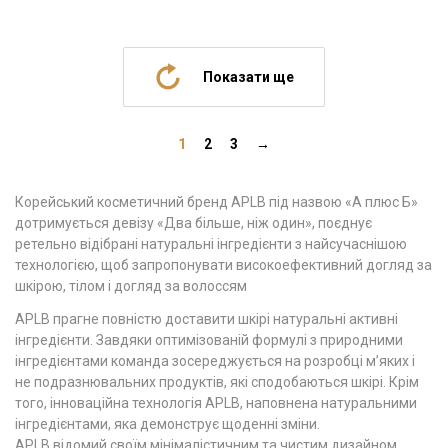
Показати ще
1
2
3
→
Корейський косметичний бренд APLB під назвою «А плюс Б»
дотримується девізу «Два більше, ніж один», поєднує
ретельно відібрані натуральні інгредієнти з найсучаснішою
технологією, щоб запропонувати високоефективний догляд за
шкірою, тілом і догляд за волоссям
APLB прагне повністю доставити шкірі натуральні активні
інгредієнти. Завдяки оптимізованій формулі з природними
інгредієнтами команда зосереджується на розробці м’яких і
не подразнювальних продуктів, які сподобаються шкірі. Крім
того, інноваційна технологія APLB, наповнена натуральними
інгредієнтами, яка демонструє щоденні зміни.
APLB відомий своїм мінімалістичним та чистим дизайном