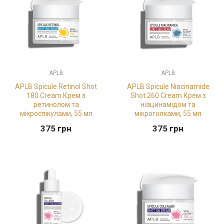
APLB
APLB
APLB Spicule Retinol Shot
APLB Spicule Niacinamide
180 Cream Крем з
Shot 260 Cream Крем з
ретинолом та
ніацинамідом та
мікроспікулами, 55 мл
мікроголками, 55 мл
375
грн
375
грн