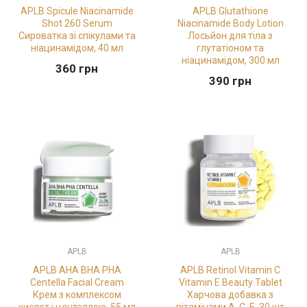
APLB Spicule Niacinamide
APLB Glutathione
Shot 260 Serum
Niacinamide Body Lotion
Сироватка зі спікулами та
Лосьйон для тіла з
ніацинамідом, 40 мл
глутатіоном та
ніацинамідом, 300 мл
360
грн
390
грн
APLB
APLB
APLB AHA BHA PHA
APLB Retinol Vitamin C
Centella Facial Cream
Vitamin E Beauty Tablet
Крем з комплексом
Харчова добавка з