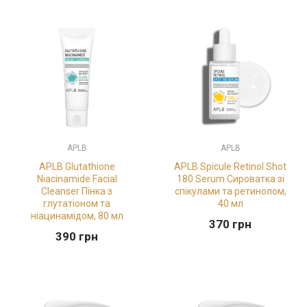
APLB
APLB
APLB Glutathione
APLB Spicule Retinol Shot
Niacinamide Facial
180 Serum Сироватка зі
Cleanser Пінка з
спікулами та ретинолом,
глутатіоном та
40 мл
ніацинамідом, 80 мл
370
грн
390
грн