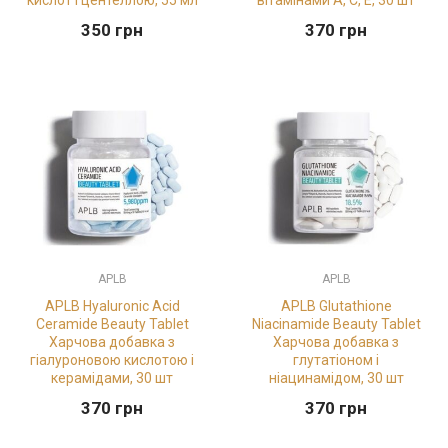
кислот і центеллою, 55 мл
вітамінами A, C, E, 30 шт
350
грн
370
грн
APLB
APLB
APLB Hyaluronic Acid
APLB Glutathione
Ceramide Beauty Tablet
Niacinamide Beauty Tablet
Харчова добавка з
Харчова добавка з
гіалуроновою кислотою і
глутатіоном і
керамідами, 30 шт
ніацинамідом, 30 шт
370
грн
370
грн