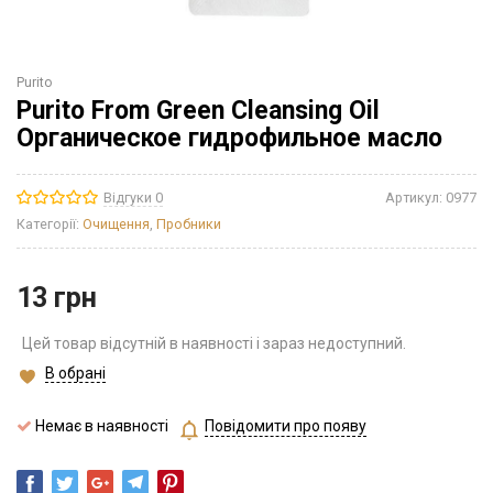
Purito
Purito From Green Cleansing Oil
Органическое гидрофильное масло
Відгуки 0
Артикул:
0977
Категорії:
Очищення
,
Пробники
13
грн
Цей товар відсутній в наявності і зараз недоступний.
В обрані
Немає в наявності
Повідомити про появу