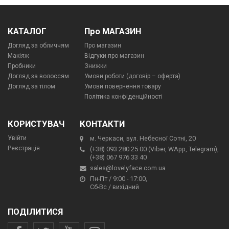
КАТАЛОГ
Про МАГАЗИН
Догляд за обличчям
Про магазин
Макіяж
Відгуки про магазин
Пробники
Знижки
Догляд за волоссям
Умови роботи (договір – оферта)
Догляд за тілом
Умови повернення товару
Політика конфіденційності
КОРИСТУВАЧ
КОНТАКТИ
Увійти
м. Черкаси, вул. Небесної Сотні, 20
Реєстрація
(+38) 093 280 25 00 (Viber, WApp, Telegram),
(+38) 067 976 33 40
sales@lovelyface.com.ua
Пн-Пт / 9:00 - 17:00,
Сб-Вс / вихідний
ПОДІЛИТИСЯ