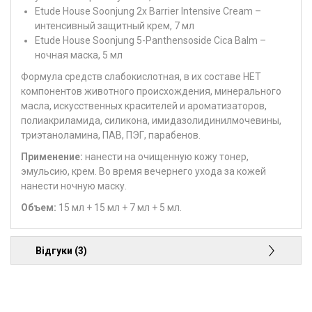
Etude House Soonjung 2x Barrier Intensive Cream –
интенсивный защитный крем, 7 мл
Etude House Soonjung 5-Panthensoside Cica Balm –
ночная маска, 5 мл
Формула средств слабокислотная, в их составе НЕТ
компонентов животного происхождения, минерального
масла, искусственных красителей и ароматизаторов,
полиакриламида, силикона, имидазолидинилмочевины,
триэтаноламина, ПАВ, ПЭГ, парабенов.
Применение
:
нанести на очищенную кожу тонер,
эмульсию, крем. Во время вечернего ухода за кожей
нанести ночную маску.
Объем:
15 мл + 15 мл + 7 мл + 5 мл.
Відгуки (3)