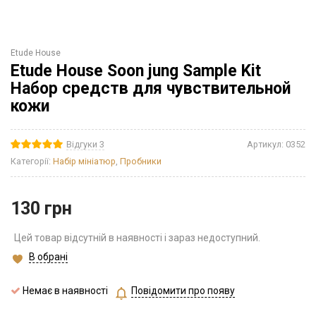
Etude House
Etude House Soon jung Sample Kit
Набор средств для чувствительной
кожи
Відгуки 3
Артикул:
0352
Категорії:
Набір мініатюр
,
Пробники
130
грн
Цей товар відсутній в наявності і зараз недоступний.
В обрані
Немає в наявності
Повідомити про появу