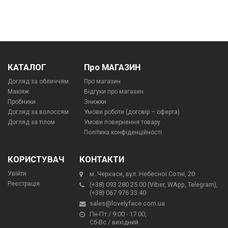
КАТАЛОГ
Про МАГАЗИН
Догляд за обличчям
Про магазин
Макіяж
Відгуки про магазин
Пробники
Знижки
Догляд за волоссям
Умови роботи (договір – оферта)
Догляд за тілом
Умови повернення товару
Політика конфіденційності
КОРИСТУВАЧ
КОНТАКТИ
Увійти
м. Черкаси, вул. Небесної Сотні, 20
Реєстрація
(+38) 093 280 25 00 (Viber, WApp, Telegram),
(+38) 067 976 33 40
sales@lovelyface.com.ua
Пн-Пт / 9:00 - 17:00,
Сб-Вс / вихідний