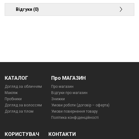
Відгуки (0)
КАТАЛОГ
Про МАГАЗИН
Догляд за обличчям
Про магазин
Макіяж
Відгуки про магазин
Пробники
Знижки
Догляд за волоссям
Умови роботи (договір – оферта)
Догляд за тілом
Умови повернення товару
Політика конфіденційності
КОРИСТУВАЧ
КОНТАКТИ