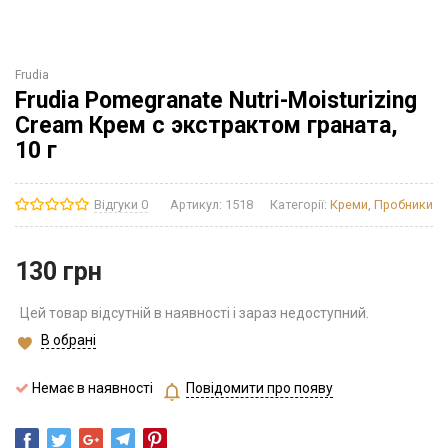
Frudia
Frudia Pomegranate Nutri-Moisturizing
Cream Крем с экстрактом граната,
10 г
Відгуки 0
Артикул:
1518
Категорії:
Креми
,
Пробники
130
грн
Цей товар відсутній в наявності і зараз недоступний.
В обрані
Немає в наявності
Повідомити про появу