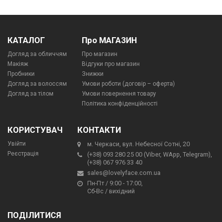
КАТАЛОГ
Про МАГАЗИН
Догляд за обличчям
Про магазин
Макіяж
Відгуки про магазин
Пробники
Знижки
Догляд за волоссям
Умови роботи (договір – оферта)
Догляд за тілом
Умови повернення товару
Політика конфіденційності
КОРИСТУВАЧ
КОНТАКТИ
Увійти
м. Черкаси, вул. Небесної Сотні, 20
Реєстрація
(+38) 093 280 25 00 (Viber, WApp, Telegram),
(+38) 067 976 33 40
sales@lovelyface.com.ua
Пн-Пт / 9:00 - 17:00,
Сб-Вс / вихідний
ПОДІЛИТИСЯ