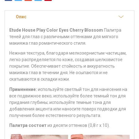
Опис
Etude House Play Color Eyes Cherry Blossom
Палитра
теней для глаз с различными оттенками для мягкого
макияжа глаз романтического стиля.
Нежная текстура, благодаря мелкозернистым частицам,
легко распределяется по коже, создавая шелковистое
покрытие. Обеспечивает стойкость и аккуратность
макияжа глаз в течении дня. Не осыпаются и не
скатываются в складки кожи.
Применение:
используйте светлый тон для нанесения на
все подвижное веко; используйте более темный тон для
придания глубины; используйте темные тона для
добавления акцента или наносите поверх подводки для
получения более естественного результата.
Палитра состоит
из десяти оттенков (0,8 г х 10).