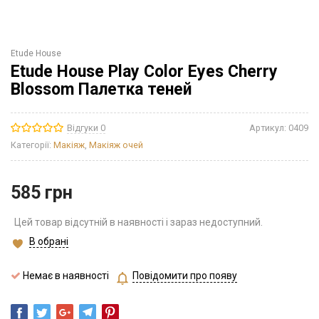
Etude House
Etude House Play Color Eyes Cherry
Blossom Палетка теней
Відгуки 0
Артикул:
0409
Категорії:
Макіяж
,
Макіяж очей
585
грн
Цей товар відсутній в наявності і зараз недоступний.
В обрані
Немає в наявності
Повідомити про появу