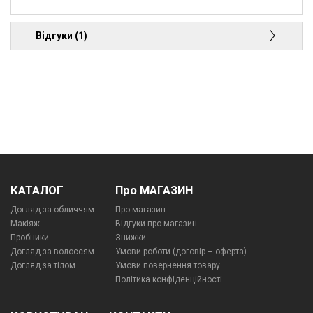
Відгуки (1)
КАТАЛОГ
Про МАГАЗИН
Догляд за обличчям
Про магазин
Макіяж
Відгуки про магазин
Пробники
Знижки
Догляд за волоссям
Умови роботи (договір – оферта)
Догляд за тілом
Умови повернення товару
Політика конфіденційності