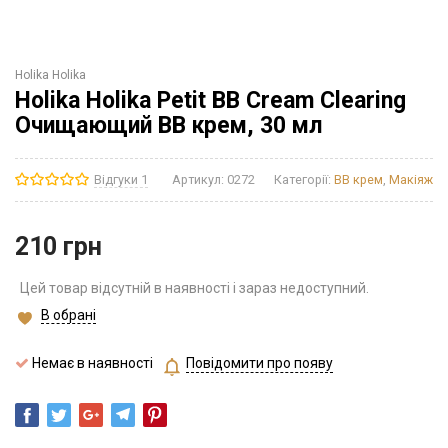
Holika Holika
Holika Holika Petit BB Cream Clearing
Очищающий ВВ крем, 30 мл
Відгуки 1
Артикул:
0272
Категорії:
BB крем
,
Макіяж
210
грн
Цей товар відсутній в наявності і зараз недоступний.
В обрані
Немає в наявності
Повідомити про появу