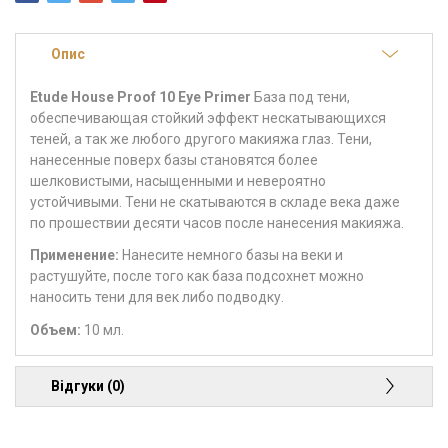
Опис
Etude House Proof 10 Eye Primer
База под тени,
обеспечивающая стойкий эффект нескатывающихся
теней, а так же любого другого макияжа глаз. Тени,
нанесенные поверх базы становятся более
шелковистыми, насыщенными и невероятно
устойчивыми. Тени не скатываются в складе века даже
по прошествии десяти часов после нанесения макияжа.
Применение:
Нанесите немного базы на веки и
растушуйте, после того как база подсохнет можно
наносить тени для век либо подводку.
Объем:
10 мл.
Відгуки (0)