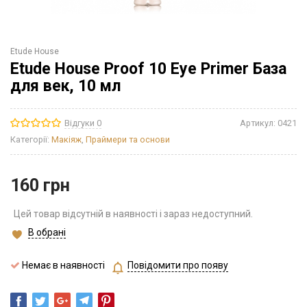
Etude House
Etude House Proof 10 Eye Primer База
для век, 10 мл
Відгуки 0
Артикул:
0421
Категорії:
Макіяж
,
Праймери та основи
160
грн
Цей товар відсутній в наявності і зараз недоступний.
В обрані
Немає в наявності
Повідомити про появу