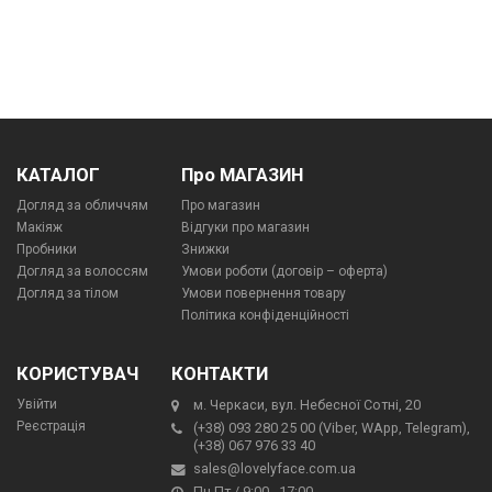
КАТАЛОГ
Про МАГАЗИН
Догляд за обличчям
Про магазин
Макіяж
Відгуки про магазин
Пробники
Знижки
Догляд за волоссям
Умови роботи (договір – оферта)
Догляд за тілом
Умови повернення товару
Політика конфіденційності
КОРИСТУВАЧ
КОНТАКТИ
Увійти
м. Черкаси, вул. Небесної Сотні, 20
Реєстрація
(+38) 093 280 25 00 (Viber, WApp, Telegram),
(+38) 067 976 33 40
sales@lovelyface.com.ua
Пн-Пт / 9:00 - 17:00,