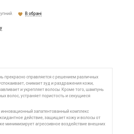
В обрані
тупний.
у
ь прекрасно справляется с решением различных
успокаивает, снимает зуд и раздражения кожи,
авливает и укрепляет волосы. Кроме того, шампунь
х волос, устраняет пористость и секущиеся
o
инновационный запатентованный комплекс
ксидантное действие
, защищает кожу и волосы от
же минимизирует агрессивное воздействие внешних