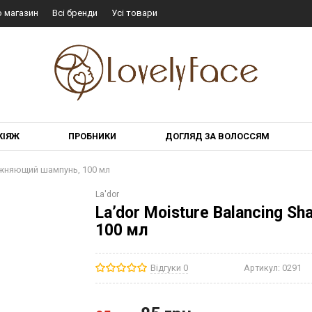
о магазин
Всі бренди
Усі товари
КІЯЖ
ПРОБНИКИ
ДОГЛЯД ЗА ВОЛОССЯМ
лажняющий шампунь, 100 мл
La'dor
La’dor Moisture Balancing
100 мл
Відгуки 0
Артикул:
0291