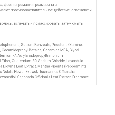
а, фрезии, ромашки, розмарина и
ывают противовоспалительное действие, освежают и
олосы, вспенить и помассировать, затем смыть
etophenone, Sodium Benzoate, Piroctone Olamine,
e, Cocamidopropyl Betaine, Cocamide MEA, Glycol
uaternium-7, Acrylamidopropyltrimonium
l Ether, Quaternium-80, Sodium Chloride, Lavandula
da Didyma Leaf Extract, Mentha Piperita (Peppermint)
s Nobilis Flower Extract, Rosmarinus Officinalis
exanediol, Saponaria Officinalis Leaf Extract, Fragrance.
Источник: