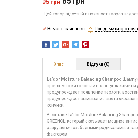
85
грн
95
грн
Цей товар відсутній в наявності і зараз недос
Немає в наявності
Повідомити про появ
Опис
Відгуки (0)
La’dor Moisture Balancing Shampoo
Шампун
проблем кожи головы и волос: увлажняет и 
предупреждает появление перхоти, восстан
предупреждает вымывание цвета окрашенны
кончики.
В составе La’dor Moisture Balancing Shampo
GREENOL, который оказывает мощное антио
разрушения свободными радикалами, а так
факторов.