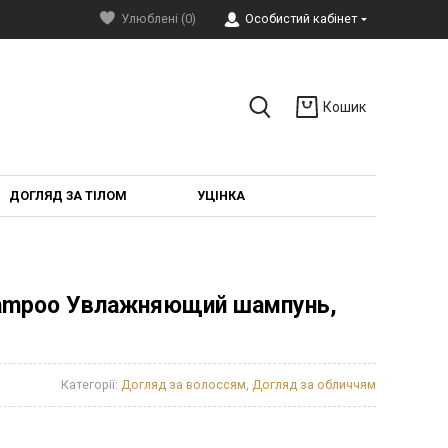
Улюблені (0)
Особистий кабінет
Кошик
ДОГЛЯД ЗА ТІЛОМ
УЦІНКА
 Shampoo Увлажняющий шампунь,
Категорії:
Догляд за волоссям
,
Догляд за обличчям