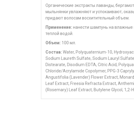
Органические экстракты лаванды, бергамот
мыльнянки
увлажняют и успокаивают, оказ
придают волосам восхитительный объем.
Применение
:
нанести шампунь на влажные в
теплой водой.
Объем:
100 мл.
Состав:
Water, Polyquaternium-10, Hydroxyac
Sodium Laureth Sulfate, Sodium Lauryl Sulfat
Distearate, Disodium EDTA, Citric Acid, Polyq
Chloride/Acrylamide Copolymer, PPG-3 Capryly
Angustifolia (Lavender) Flower Extract, Monar
Leaf Extract, Freesia Refracta Extract, Anthemi
(Rosemary) Leaf Extract, Butylene Glycol, 1,2-H