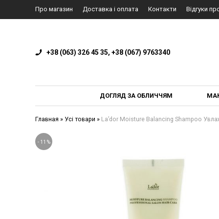
Про магазин
Доставка і оплата
Контакти
Відгуки пр
+38 (063) 326 45 35, +38 (067) 9763340
ДОГЛЯД ЗА ОБЛИЧЧЯМ
МА
Главная
»
Усі товари
»
La’dor Moisture Balancing Shampoo Ув
-
11
%