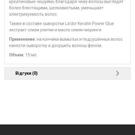
креатиновые чешуйки, благодаря чему волосы выглядят
более блестящими, шелковистыми, уменьшает
электризуемость волос.
Также в составе сыворотки La’dor Keratin Power Glue
экстракт слизи улитки и масло семян моринги.
Применение
:
на кончики вымытых и подсушенных волос
нанести сыворотку и досушить волосы феном.
Объем:
15 мл.
Відгуки (0)