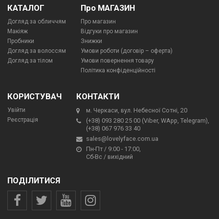
КАТАЛОГ
Про МАГАЗИН
Догляд за обличчям
Про магазин
Макіяж
Відгуки про магазин
Пробники
Знижки
Догляд за волоссям
Умови роботи (договір – оферта)
Догляд за тілом
Умови повернення товару
Політика конфіденційності
КОРИСТУВАЧ
КОНТАКТИ
Увійти
м. Черкаси, вул. Небесної Сотні, 20
Реєстрація
(+38) 093 280 25 00 (Viber, WApp, Telegram),
(+38) 067 976 33 40
sales@lovelyface.com.ua
Пн-Пт / 9:00 - 17:00,
Сб-Вс / вихідний
ПОДІЛИТИСЯ