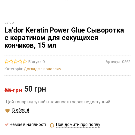
La'dor
La’dor Keratin Power Glue Сыворотка
с кератином для секущихся
кончиков, 15 мл
Відгуки 0
Артикул:
0562
Категорія:
Догляд за волоссям
50
грн
55
грн
Цей товар відсутній в наявності і зараз недоступний.
В обрані
Немає в наявності
Повідомити про появу