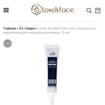
Главная
»
Усі товари
»
La’dor Keratin Power Glue Сыворотка с
кератином для секущихся кончиков, 15 мл
-
9
%