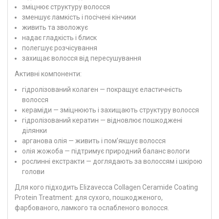
зміцнює структуру волосся
зменшує ламкість і посічені кінчики
живить та зволожує
надає гладкість і блиск
полегшує розчісування
захищає волосся від пересушування
Активні компоненти:
гідролізований колаген — покращує еластичність
волосся
кераміди — зміцнюють і захищають структуру волосся
гідролізований кератин — відновлює пошкоджені
ділянки
арганова олія — живить і пом’якшує волосся
олія жожоба — підтримує природний баланс вологи
рослинні екстракти — доглядають за волоссям і шкірою
голови
Для кого підходить Elizavecca Collagen Ceramide Coating
Protein Treatment: для сухого, пошкодженого,
фарбованого, ламкого та ослабленого волосся.