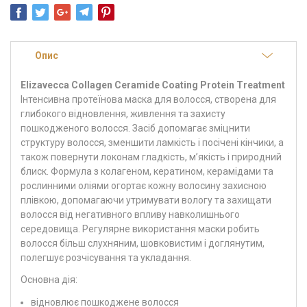
Опис
Elizavecca Collagen Ceramide Coating Protein Treatment
Інтенсивна протеїнова маска для волосся, створена для
глибокого відновлення, живлення та захисту
пошкодженого волосся. Засіб допомагає зміцнити
структуру волосся, зменшити ламкість і посічені кінчики, а
також повернути локонам гладкість, м’якість і природний
блиск. Формула з колагеном, кератином, керамідами та
рослинними оліями огортає кожну волосину захисною
плівкою, допомагаючи утримувати вологу та захищати
волосся від негативного впливу навколишнього
середовища. Регулярне використання маски робить
волосся більш слухняним, шовковистим і доглянутим,
полегшує розчісування та укладання.
Основна дія:
відновлює пошкоджене волосся