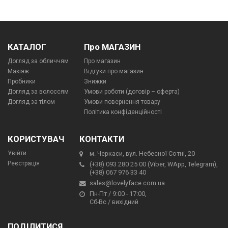
КАТАЛОГ
Про МАГАЗИН
Догляд за обличчям
Про магазин
Макіяж
Відгуки про магазин
Пробники
Знижки
Догляд за волоссям
Умови роботи (договір – оферта)
Догляд за тілом
Умови повернення товару
Політика конфіденційності
КОРИСТУВАЧ
КОНТАКТИ
Увійти
м. Черкаси, вул. Небесної Сотні, 20
Реєстрація
(+38) 093 280 25 00 (Viber, WApp, Telegram),
(+38) 067 976 33 40
sales@lovelyface.com.ua
Пн-Пт / 9:00 - 17:00,
Сб-Вс / вихідний
ПОДІЛИТИСЯ