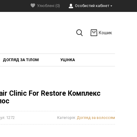
Улюблені (0)
Особистий кабінет
Кошик
ДОГЛЯД ЗА ТІЛОМ
УЦІНКА
air Clinic For Restore Комплекс
лос
ул:
1272
Категорія:
Догляд за волоссям