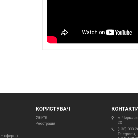
КОРИСТУВАЧ
КОНТАКТ
Увійти
м. Черкаси,
20
Реєстрація
(+38) 093 2
Telegram),
 – оферта)