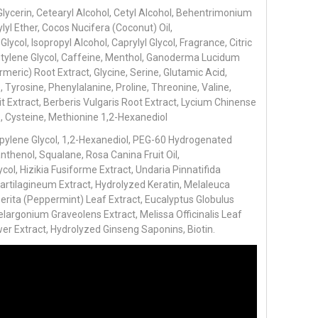
lycerin, Cetearyl Alcohol, Cetyl Alcohol, Behentrimonium
yl Ether, Cocos Nucifera (Coconut) Oil,
col, Isopropyl Alcohol, Caprylyl Glycol, Fragrance, Citric
utylene Glycol, Caffeine, Menthol, Ganoderma Lucidum
ric) Root Extract, Glycine, Serine, Glutamic Acid,
, Tyrosine, Phenylalanine, Proline, Threonine, Valine,
it Extract, Berberis Vulgaris Root Extract, Lycium Chinense
ne, Cysteine, Methionine 1,2-Hexanediol
lene Glycol, 1,2-Hexanediol, PEG-60 Hydrogenated
nthenol, Squalane, Rosa Canina Fruit Oil,
col, Hizikia Fusiforme Extract, Undaria Pinnatifida
Cartilagineum Extract, Hydrolyzed Keratin, Melaleuca
perita (Peppermint) Leaf Extract, Eucalyptus Globulus
largonium Graveolens Extract, Melissa Officinalis Leaf
er Extract, Hydrolyzed Ginseng Saponins, Biotin.