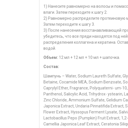
1) Нанесите равномерно на волосы и помасс
влаги. Затем переходите к шагу 2.
2) Равномерно распределите протеиновую 
Затем переходите к шагу 3.
3) После нанесения восстанавливающей про
убедитесь, что все пряди находятся под не
распределения коллагена и кератина. Оста
водой.
Объем:
12 мл + 12 мл + 10 мл + шапочка.
Состав:
Шампунь – Water, Sodium Laureth Sulfate, Gl
Betaine, Cocamide MEA, Sodium Benzoate, Sodiu
Caprylyl Ether, Fragrance, Polyquaterni- um-10, B
Panthenol, Salicylic Acid, Trihydrox- ystearin, L
Zinc Chloride, Ammonium Sulfate, Gelidium Cart
Japonica Extract, Undaria Pinnatifida Extract,
Flower Extract, Hyssopus Ferment Lysate, Salvia 
Lactobacillus Pepo (Pumpkin) Fruit Extract, 1,
Camellia Japonica Leaf Extract, Ceratonia Siliqua