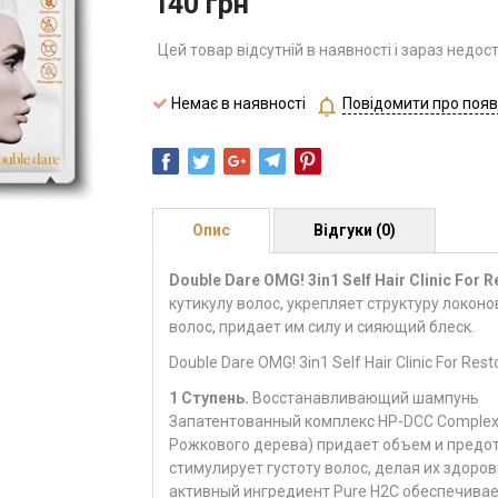
140
грн
Цей товар відсутній в наявності і зараз недос
Немає в наявності
Повідомити про появ
Опис
Відгуки (0)
Double Dare OMG! 3in1 Self Hair Clinic For R
кутикулу волос, укрепляет структуру локоно
волос, придает им силу и сияющий блеск.
Double Dare OMG! 3in1 Self Hair Clinic For Res
1 Ступень.
Восстанавливающий шампунь
Запатентованный комплекс HP-DCC Complex 
Рожкового дерева) придает объем и предо
стимулирует густоту волос, делая их здоро
активный ингредиент Pure H2C обеспечива