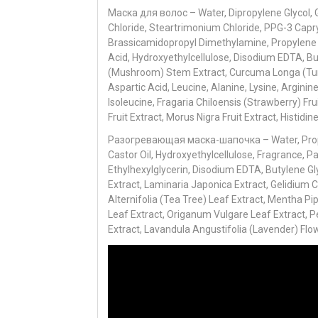
Маска для волос – Water, Dipropylene Glycol, G
Chloride, Steartrimonium Chloride, PPG-3 Capryl
Brassicamidopropyl Dimethylamine, Propylene Gly
Acid, Hydroxyethylcellulose, Disodium EDTA, B
(Mushroom) Stem Extract, Curcuma Longa (Turme
Aspartic Acid, Leucine, Alanine, Lysine, Arginine
Isoleucine, Fragaria Chiloensis (Strawberry) Fru
Fruit Extract, Morus Nigra Fruit Extract, Histidi
Разогревающая маска-шапочка – Water, Propy
Castor Oil, Hydroxyethylcellulose, Fragrance, Pa
Ethylhexylglycerin, Disodium EDTA, Butylene Gly
Extract, Laminaria Japonica Extract, Gelidium 
Alternifolia (Tea Tree) Leaf Extract, Mentha Pi
Leaf Extract, Origanum Vulgare Leaf Extract, Pe
Extract, Lavandula Angustifolia (Lavender) Flow