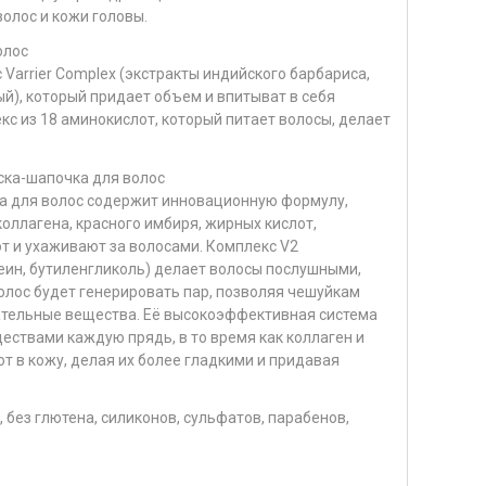
олос и кожи головы.
олос
Varrier Complex (экстракты индийского барбариса,
й), который придает объем и впитыват в себя
кс из 18 аминокислот, который питает волосы, делает
ка-шапочка для волос
а для волос содержит инновационную формулу,
оллагена, красного имбиря, жирных кислот,
т и ухаживают за волосами. Комплекс V2
еин, бутиленгликоль) делает волосы послушными,
лос будет генерировать пар, позволяя чешуйкам
ательные вещества. Её высокоэффективная система
ствами каждую прядь, в то время как коллаген и
т в кожу, делая их более гладкими и придавая
 без глютена, силиконов, сульфатов, парабенов,