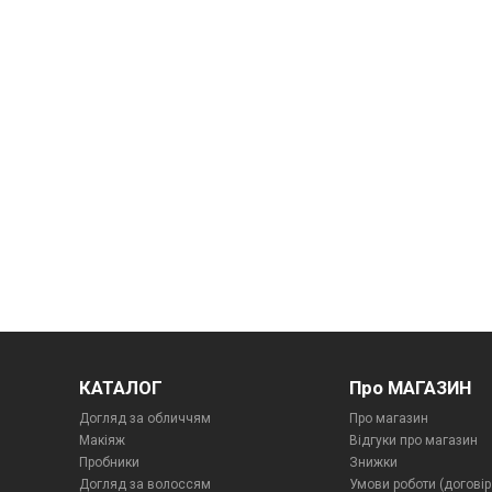
КАТАЛОГ
Про МАГАЗИН
Догляд за обличчям
Про магазин
Макіяж
Відгуки про магазин
Пробники
Знижки
Догляд за волоссям
Умови роботи (договір