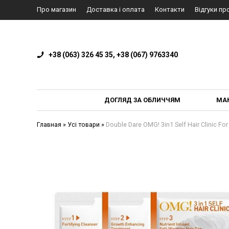
Про магазин
Доставка і оплата
Контакти
Відгуки пр
+38 (063) 326 45 35, +38 (067) 9763340
ДОГЛЯД ЗА ОБЛИЧЧЯМ
МА
Главная
»
Усі товари
»
Double Dare OMG! 3in1 Self Hair Clinic 