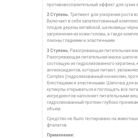
противовоспалительный эффект для сухих в
2 Ступень.
Тритмент для ускорения роста в
Включает в себя запатентованный комплекс 
плодов дерезы китайской, шелковицы чёрны
загрязнения из кожи головы, а такде компле
локоны гладкими и эластичными.
3 Ступень.
Разогревающая питательная мас
Разогревающая питательная маска-шапочк
состоящую из гидролизованного кератина, к
антиоксидантов, которые питают, увлажняю
Complex (гидролизованный конхиолин, прот
блестящими и эластичными. Шапочка для во
кутикулы открываться и поглощать все пит
ингредиентов наполняет питательными веще
гидролизованный протеин глубоко проникаю
объем.
Средство не было тестировано на животных,
фталатов.
Применение: