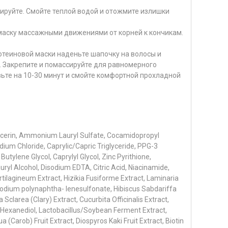
ируйте. Смойте теплой водой и отожмите излишки
маску массажными движениями от корней к кончикам.
теиновой маски наденьте шапочку на волосы и
й. Закрепите и помассируйте для равномерного
вьте на 10-30 минут и смойте комфортной прохладной
ycerin, Ammonium Lauryl Sulfate, Cocamidopropyl
m Chloride, Caprylic/Capric Triglyceride, PPG-3
utylene Glycol, Caprylyl Glycol, Zinc Pyrithione,
auryl Alcohol, Disodium EDTA, Citric Acid, Niacinamide,
ilagineum Extract, Hizikia Fusiforme Extract, Laminaria
 Sodium polynaphtha- lenesulfonate, Hibiscus Sabdariffa
Sclarea (Clary) Extract, Cucurbita Officinalis Extract,
2-Hexanediol, Lactobacillus/Soybean Ferment Extract,
 (Carob) Fruit Extract, Diospyros Kaki Fruit Extract, Biotin