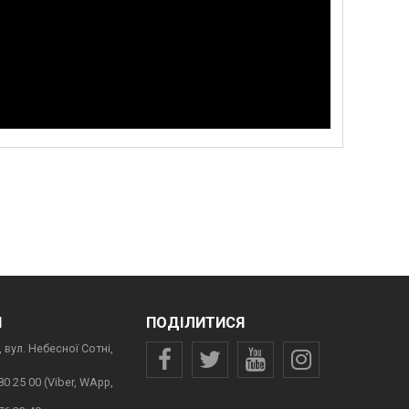
И
ПОДІЛИТИСЯ
 вул. Небесної Сотні,
80 25 00 (Viber, WApp,