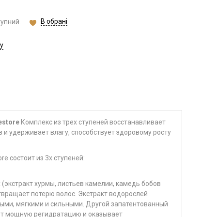
В обрані
тупний.
у
estore
Комплекс из трех ступеней восстанавливает
в и удерживает влагу, способствует здоровому росту
tore состоит из 3х ступеней:
(экстракт хурмы, листьев камелии, камедь бобов
твращает потерю волос. Экстракт водорослей
выми, мягкими и сильными. Другой запатентованный
ет мощную регидратацию и оказывает