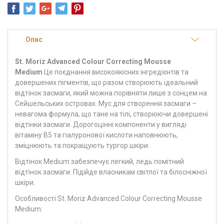
Опис
St. Moriz Advanced Colour Correcting Mousse
Medium
Це поєднання високоякісних інгредієнтів та
довершених пігментів, що разом створюють ідеальний
відтінок засмаги, який можна порівняти лише з сонцем на
Сейшельських островах. Мус для створення засмаги –
невагома формула, що тане на тілі, створюючи довершені
відтінки засмаги. Дорогоцінні компоненти у вигляді
вітаміну В5 та гіалуронової кислоти наповнюють,
зміцнюють та покращують тургор шкіри.
Відтінок Medium забезпечує легкий, ледь помітний
відтінок засмаги. Підійде власникам світлої та білосніжної
шкіри.
Особливості St. Moriz Advanced Colour Correcting Mousse
Medium: