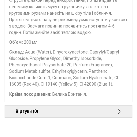
Струсіть флакон перед використання, потім видавіть
невелику кількість мусу на рукавичку-аплікатор і
круговими рухами нанесіть на шкіру тіла і обличчя.
Протягом цього часу не рекомендуємо вступати у контакт
з водою. Засмага повинна проявитись протягом 4-6
годин. Потім змийте засіб теплою водою.
Об’єм:
200 мл.
Склад:
Aqua (Water), Dihydroxyacetone, Caprylyl/Capryl
Glucoside, Propylene Glycol, Dimethyl Isosorbide,
Phenoxyethanol, Polysorbate 20, Parfum (Fragrance),
Sodium Metabisulfite, Ethylhexylglycerin, Panthenol,
Biosaccharide Gum-1, Coumarin, Sodium Hyaluronate, CI
16035 (Red 40), CI 19140 (Yellow 5), CI 42090 (Blue 1).
Країна походження:
Велика Британія.
Відгуки (0)