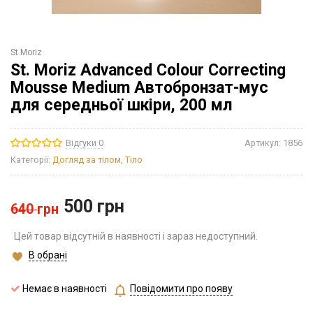
St.Moriz
St. Moriz Advanced Colour Correcting
Mousse Medium Автобронзат-мус
для середньої шкіри, 200 мл
Відгуки 0
Артикул:
1856
Категорії:
Догляд за тілом
,
Тіло
500
грн
640
грн
Цей товар відсутній в наявності і зараз недоступний.
В обрані
Немає в наявності
Повідомити про появу