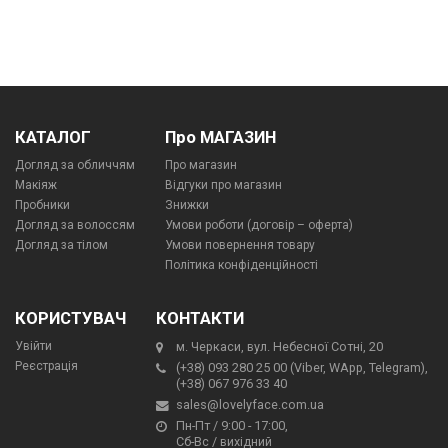
КАТАЛОГ
Про МАГАЗИН
Догляд за обличчям
Про магазин
Макіяж
Відгуки про магазин
Пробники
Знижки
Догляд за волоссям
Умови роботи (договір – оферта)
Догляд за тілом
Умови повернення товару
Політика конфіденційності
КОРИСТУВАЧ
КОНТАКТИ
Увійти
м. Черкаси, вул. Небесної Сотні, 20
Реєстрація
(+38) 093 280 25 00 (Viber, WApp, Telegram),
(+38) 067 976 33 40
sales@lovelyface.com.ua
Пн-Пт / 9:00 - 17:00,
Сб-Вс / вихідний