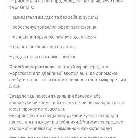
– тримається на тілі впродовж дня, не залишаючи плям
та розводів;
– змивається швидко та без зайвих зусиль;
– забезпечує тривалий ефект зволоження;
– оснащений зручною помпою-дозатором;
– надає шовковистості на дотик;
– додає теплих відтінків засмазі.
Спосіб використання:
застосуй скраб середньої
жорсткості для дбайливої ексфоліації, що допоможе
позбутись ороговілих клітин, вирівняє тон та мікрорельєф
шкіри.
Заздалегідь нанеси живильний бальзам або
зволожуючий крем, щоб сухість шкіри не позначилась на
якості прояву автозасмаги.
Використовуйте спеціальну рукавичку-аплікатор для
нанесення на шкіру тіла і обличчя. (Радимо попередньо
зволожити аплікатор мінімальною кількістю води).