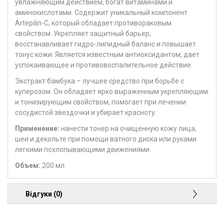
увлажняющим действием, богат витаминами и
аминокислотами. Содержит уникальный компонент
Artepilin-C, который обладает противораковым
свойством. Укрепляет защитный барьер,
восстанавливает гидро-липидный баланс и повышает
тонус кожи. Является известным антиоксидантом, дает
успокаивающее и противовоспалительное действие.
Экстракт бамбука – лучшее средство при борьбе с
куперозом. Он обладает ярко выраженным укрепляющим
и тонизирующим свойством, помогает при лечении
сосудистой звездочки и убирает красноту.
Применение:
нанести тонер на очищенную кожу лица,
шеи и декольте при помощи ватного диска или руками
легкими похлопывающими движениями.
Объем:
200 мл.
Відгуки (0)