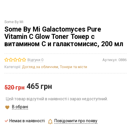
Some By Mi
Some By Mi Galactomyces Pure
Vitamin C Glow Toner Тонер с
витамином С и галактомисис, 200 мл
Відгуки 0
Артикул:
0886
Категорії:
Догляд за обличчям
,
Тонери та місти
465
грн
520
грн
Цей товар відсутній в наявності і зараз недоступний.
В обрані
Немає в наявності
Повідомити про появу