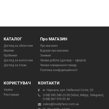
КАТАЛОГ
Про МАГАЗИН
Догляд за обличчям
Про магазин
Макіяж
Відгуки про магазин
Пробники
Знижки
Догляд за волоссям
Умови роботи (договір – оферта)
Догляд за тілом
Умови повернення товару
Політика конфіденційності
КОРИСТУВАЧ
КОНТАКТИ
Увійти
м. Черкаси, вул. Небесної Сотні, 20
Реєстрація
(+38) 093 280 25 00 (Viber, WApp, Telegram),
(+38) 067 976 33 40
sales@lovelyface.com.ua