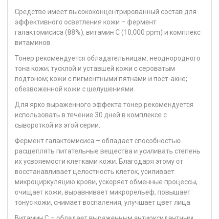
Средство имеет высококонцентрированный состав для
эффективного осветления кожи – фермент
галактомисиса (88%), витамин С (10,000 ppm) и комплекс
витаминов.
Тонер рекомендуется обладательницам: неоднородного
тона кожи; тусклой и уставшей кожи с сероватым
подтоном; кожи с пигментными пятнами и пост-акне;
обезвоженной кожи с шелушениями.
Для ярко выраженного эффекта тонер рекомендуется
использовать в течение 30 дней в комплексе с
сывороткой из этой серии.
Фермент галактомисиса – обладает способностью
расщеплять питательные вещества и усиливать степень
их усвояемости клетками кожи. Благодаря этому от
восстанавливает целостность клеток, усиливает
микроциркуляцию крови, ускоряет обменные процессы,
очищает кожи, выравнивает микрорельеф, повышает
тонус кожи, снимает воспаления, улучшает цвет лица.
Витамин С – обладает выраженным антиоксидантным