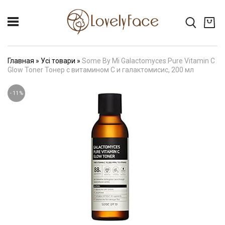
Главная
»
Усі товари
»
Some By Mi Galactomyces Pure Vitamin C
Glow Toner Тонер с витамином С и галактомисис, 200 мл
-
11
%