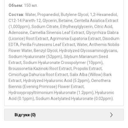
Объем:
150 мл.
Состав:
Water, Propanediol, Butylene Glycol, 1,2-Hexanediol,
C12-14 Pareth-12, Glycerin, Betaine, Centella Asiatica Extract
(1,000ppm), Sodium Citrate, Ethylhexylglycerin, Citric Acid,
Adenosine, Camellia Sinensis Leaf Extract, Glycyrrhiza Glabra
(Licorice) Root Extract, Agrimonia Eupatoria Extract, Disodium
EDTA, Perilla Frutescens Leaf Extract, Water, Anthemis Nobilis
Flower Water, Benzyl Glycol, Hydrolyzed Glycosaminoglycans,
Sodium Hyaluronate (52ppm), Silybum Marianum Seed
Extract, Sodium Hyaluronate Crosspolymer (10ppm),
Broussonetia Kazinoki Root Extract, Propolis Extract,
Cimicifuga Dahurica Root Extract, Salix Alba (Willow) Bark
Extract, Hydrolyzed Hyaluronic Acid (5.2ppm), Oenothera
Biennis (Evening Primrose) Flower Extract,
Hydroxypropyltrimonium Hyaluronate (1.2ppm), Hyaluronic
Acid (0.1ppm), Sodium Acetylated Hyaluronate (0.02ppm).
Відгуки (0)