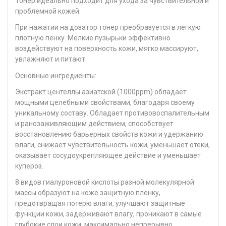
Тонер идеально подходит для ухода за чувствительной и
проблемной кожей.
При нажатии на дозатор тонер преобразуется в легкую
плотную пенку. Мелкие пузырьки эффективно
воздействуют на поверхность кожи, мягко массируют,
увлажняют и питают.
Основные ингредиенты:
Экстракт центеллы азиатской (1000ppm) обладает
мощными целебными свойствами, благодаря своему
уникальному составу. Обладает противовоспалительным
и ранозаживляющим действием, способствует
восстановлению барьерных свойств кожи и удержанию
влаги, снижает чувствительность кожи, уменьшает отеки,
оказывает сосудоукрепляющее действие и уменьшает
купероз.
8 видов гиалуроновой кислоты разной молекулярной
массы образуют на коже защитную пленку,
предотвращая потерю влаги, улучшают защитные
функции кожи, задерживают влагу, проникают в самые
глубокие слои кожи, максимально непрерывно