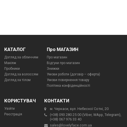
КАТАЛОГ
Про МАГАЗИН
Догляд за обличчям
Про магазин
Макіяж
Відгуки про магазин
Пробники
Знижки
Догляд за волоссям
Умови роботи (договір – оферта)
Догляд за тілом
Умови повернення товару
Політика конфіденційності
КОРИСТУВАЧ
КОНТАКТИ
Увійти
м. Черкаси, вул. Небесної Сотні, 20
Реєстрація
(+38) 093 280 25 00 (Viber, WApp, Telegram),
(+38) 067 976 33 40
sales@lovelyface.com.ua