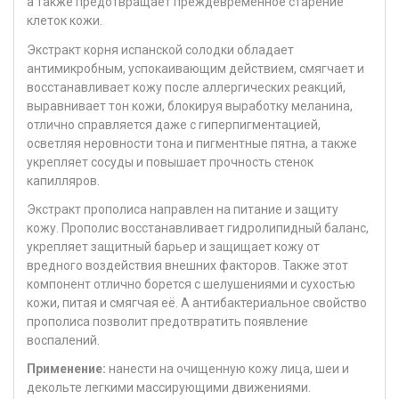
а также предотвращает преждевременное старение
клеток кожи.
Экстракт корня испанской солодки обладает
антимикробным, успокаивающим действием, смягчает и
восстанавливает кожу после аллергических реакций,
выравнивает тон кожи, блокируя выработку меланина,
отлично справляется даже с гиперпигментацией,
осветляя неровности тона и пигментные пятна, а также
укрепляет сосуды и повышает прочность стенок
капилляров.
Экстракт прополиса направлен на питание и защиту
кожу. Прополис восстанавливает гидролипидный баланс,
укрепляет защитный барьер и защищает кожу от
вредного воздействия внешних факторов. Также этот
компонент отлично борется с шелушениями и сухостью
кожи, питая и смягчая её. А антибактериальное свойство
прополиса позволит предотвратить появление
воспалений.
Применение:
нанести на очищенную кожу лица, шеи и
декольте легкими массирующими движениями.