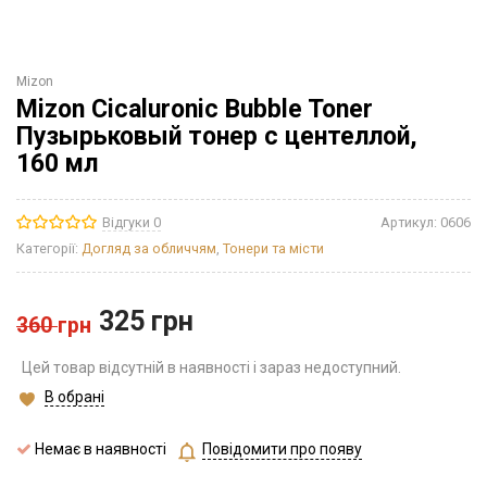
Mizon
Mizon Cicaluronic Bubble Toner
Пузырьковый тонер с центеллой,
160 мл
Відгуки 0
Артикул:
0606
Категорії:
Догляд за обличчям
,
Тонери та місти
325
грн
360
грн
Цей товар відсутній в наявності і зараз недоступний.
В обрані
Немає в наявності
Повідомити про появу