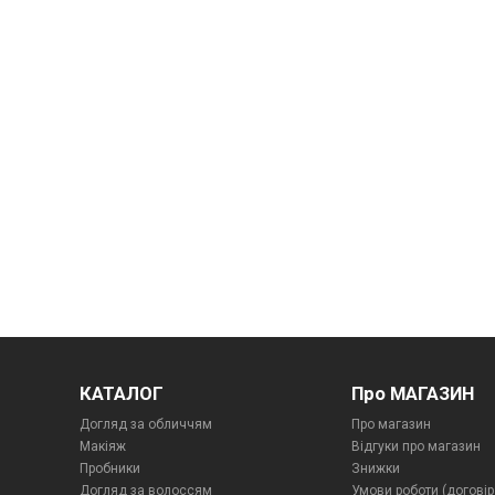
КАТАЛОГ
Про МАГАЗИН
Догляд за обличчям
Про магазин
Макіяж
Відгуки про магазин
Пробники
Знижки
Догляд за волоссям
Умови роботи (договір