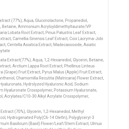
xtract (77%), Aqua, Gluconolactone, Propanediol,
l, Betaine, Ammonium Acryloyldimethyltaurate/VP
ia Lobata Root Extract, Pinus Palustris Leaf Extract,
tract, Camellia Sinensis Leaf Extract, Coix Lacryma-Jobi
ct, Centella Asiatica Extract, Madecassoside, Asiatic
hytate
ta Extract(77%), Aqua, 1,2-Hexanediol, Glycerin, Betaine,
xtract, Arctium Lappa Root Extract, Phellinus Linteus
ra (Grape) Fruit Extract, Pyrus Malus (Apple) Fruit Extract,
thenol, Chamomilla Recutita (Matricaria) Flower Extract,
yaluronate, Hydrolyzed Hyaluronic Acid, Sodium
ium Hyaluronate Crosspolymer, Potassium Hyaluronate,
ol, Acrylates/C10-30 Alkyl Acrylate Crosspolymer,
Extract (70%), Glycerin, 1,2-Hexanediol, Methyl
col, Hydrogenated Poly(C6-14 Olefin), Polyglyceryl-3
cimum Basilicum (Basil) Flower/Leaf/Stem Extract, Ulmus