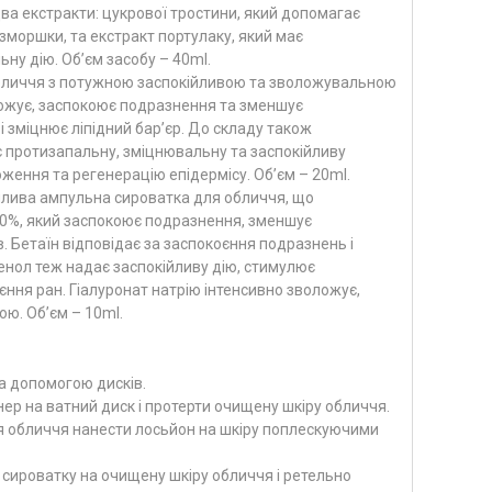
два екстракти: цукрової тростини, який допомагає
 зморшки, та екстракт портулаку, який має
ну дію. Об’єм засобу – 40ml.
я обличчя з потужною заспокійливою та зволожувальною
воложує, заспокоює подразнення та зменшує
і зміцнює ліпідний бар’єр. До складу також
є протизапальну, зміцнювальну та заспокійливу
оження та регенерацію епідермісу. Об’єм – 20ml.
ійлива ампульна сироватка для обличчя, що
ї 80%, який заспокоює подразнення, зменшує
. Бетаїн відповідає за заспокоєння подразнень і
енол теж надає заспокійливу дію, стимулює
єння ран. Гіалуронат натрію інтенсивно зволожує,
ою. Об’єм – 10ml.
за допомогою дисків.
нер на ватний диск і протерти очищену шкіру обличчя.
ння обличчя нанести лосьйон на шкіру поплескуючими
 сироватку на очищену шкіру обличчя і ретельно