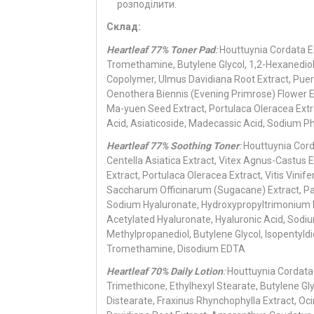
розподілити.
Склад:
Heartleaf 77% Toner Pad
:
Houttuynia Cordata E
Tromethamine, Butylene Glycol, 1,2-Hexanedio
Copolymer, Ulmus Davidiana Root Extract, Puerar
Oenothera Biennis (Evening Primrose) Flower Ex
Ma-yuen Seed Extract, Portulaca Oleracea Extra
Acid, Asiaticoside, Madecassic Acid, Sodium P
Heartleaf 77% Soothing Toner
:
Houttuynia Corda
Centella Asiatica Extract, Vitex Agnus-Castus E
Extract, Portulaca Oleracea Extract, Vitis Vinife
Saccharum Officinarum (Sugacane) Extract, Pan
Sodium Hyaluronate, Hydroxypropyltrimonium H
Acetylated Hyaluronate, Hyaluronic Acid, Sod
Methylpropanediol, Butylene Glycol, Isopentyldi
Tromethamine, Disodium EDTA
Heartleaf 70% Daily Lotion
:
Houttuynia Cordata 
Trimethicone, Ethylhexyl Stearate, Butylene Gly
Distearate, Fraxinus Rhynchophylla Extract, O