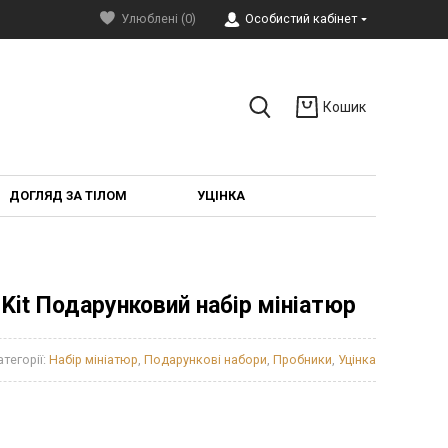
Улюблені (0)
Особистий кабінет
Кошик
ДОГЛЯД ЗА ТІЛОМ
УЦІНКА
l Kit Подарунковий набір мініатюр
атегорії:
Набір мініатюр
,
Подарункові набори
,
Пробники
,
Уцінка