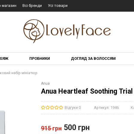
о магазин
Всі бренди
Усі товари
КІЯЖ
ПРОБНИКИ
ДОГЛЯД ЗА ВОЛОССЯМ
нковий набір мініатюр
Anua
Anua Heartleaf Soothing Tria
Відгуки 0
Артикул:
1946
К
500
грн
915
грн