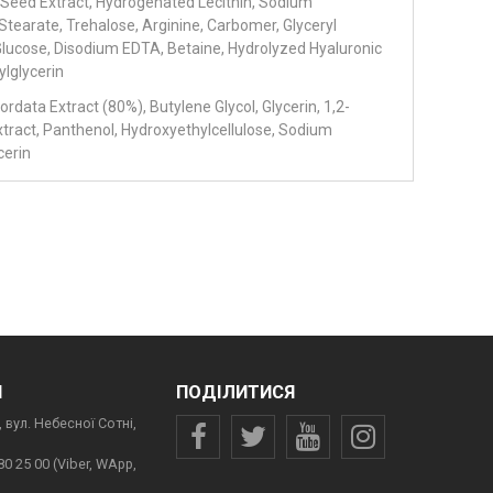
Seed Extract, Hydrogenated Lecithin, Sodium
 Stearate, Trehalose, Arginine, Carbomer, Glyceryl
Glucose, Disodium EDTA, Betaine, Hydrolyzed Hyaluronic
lglycerin
rdata Extract (80%), Butylene Glycol, Glycerin, 1,2-
xtract, Panthenol, Hydroxyethylcellulose, Sodium
cerin
И
ПОДІЛИТИСЯ
 вул. Небесної Сотні,
80 25 00 (Viber, WApp,