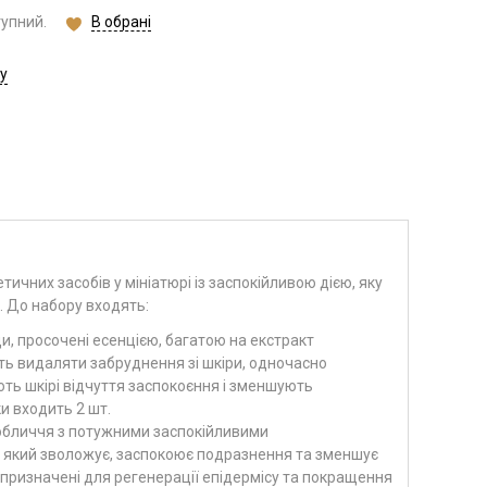
В обрані
тупний.
у
тичних засобів у мініатюрі із заспокійливою дією, яку
ї. До набору входять:
ди, просочені есенцією, багатою на екстракт
ють видаляти забруднення зі шкіри, одночасно
ть шкірі відчуття заспокоєння і зменшують
и входить 2 шт.
я обличчя з потужними заспокійливими
ї, який зволожує, заспокоює подразнення та зменшує
 призначені для регенерації епідермісу та покращення