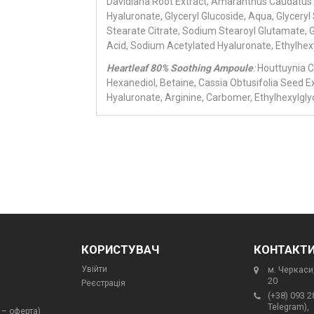
Davidiana Root Extract, Amaranthus Caudatus 
Hyaluronate, Glyceryl Glucoside, Aqua, Glyceryl
Stearate Citrate, Sodium Stearoyl Glutamate, 
Acid, Sodium Acetylated Hyaluronate, Ethylhexy
Heartleaf 80% Soothing Ampoule
:
Houttuynia Co
Hexanediol, Betaine, Cassia Obtusifolia Seed E
Hyaluronate, Arginine, Carbomer, Ethylhexylgly
КОРИСТУВАЧ
КОНТАКТ
Увійти
м. Черкаси,
20
Реєстрація
(+38) 093 2
Telegram),
 – оферта)