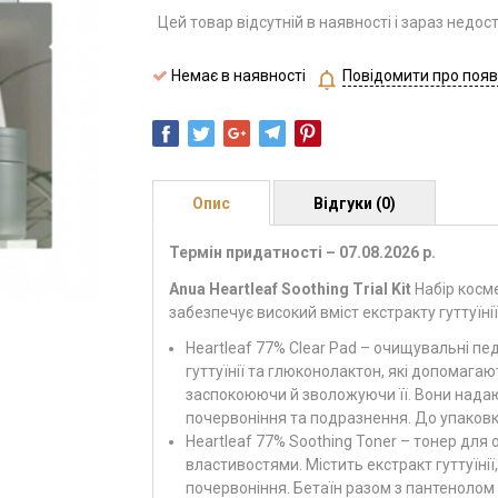
Цей товар відсутній в наявності і зараз недос
Немає в наявності
Повідомити про появ
Опис
Відгуки (0)
Термін придатності – 07.08.2026 р.
Anua Heartleaf Soothing Trial Kit
Набір косме
забезпечує високий вміст екстракту гуттуїні
Heartleaf 77% Clear Pad – очищувальні пе
гуттуїнії та глюконолактон, які допомага
заспокоюючи й зволожуючи її. Вони надаю
почервоніння та подразнення. До упаковк
Heartleaf 77% Soothing Toner – тонер дл
властивостями. Містить екстракт гуттуїні
почервоніння. Бетаїн разом з пантенолом