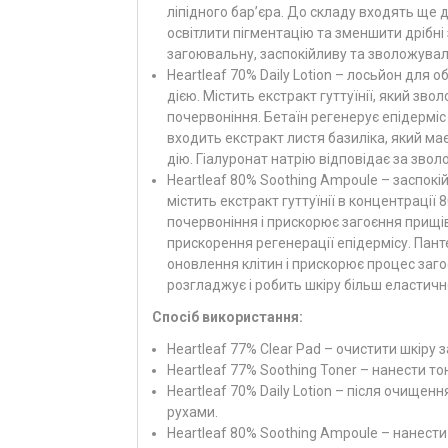
ліпідного бар’єра. До складу входять ще 
освітлити пігментацію та зменшити дрібні
загоювальну, заспокійливу та зволожуваль
Heartleaf 70% Daily Lotion – лосьйон дл
дією. Містить екстракт гуттуїнії, який з
почервоніння. Бетаїн регенерує епідерміс 
входить екстракт листя базиліка, який ма
дію. Гіалуронат натрію відповідає за звол
Heartleaf 80% Soothing Ampoule – заспок
містить екстракт гуттуїнії в концентраці
почервоніння і прискорює загоєння прищів
прискорення регенерації епідермісу. Пант
оновлення клітин і прискорює процес заго
розгладжує і робить шкіру більш еластичн
Спосіб використання:
Heartleaf 77% Clear Pad – очистити шкіру 
Heartleaf 77% Soothing Toner – нанести то
Heartleaf 70% Daily Lotion – після очище
рухами.
Heartleaf 80% Soothing Ampoule – нанести