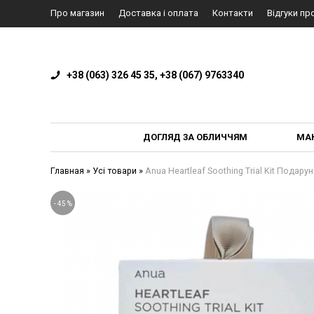
Про магазин
Доставка і оплата
Контакти
Відгуки пр
+38 (063) 326 45 35, +38 (067) 9763340
ДОГЛЯД ЗА ОБЛИЧЧЯМ
МА
Главная
»
Усі товари
»
Anua Heartleaf Soothing Trial Kit Подару
-
45
%