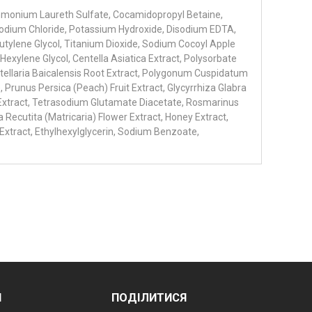
monium Laureth Sulfate, Cocamidopropyl Betaine,
odium Chloride, Potassium Hydroxide, Disodium EDTA,
 Butylene Glycol, Titanium Dioxide, Sodium Cocoyl Apple
Hexylene Glycol, Centella Asiatica Extract, Polysorbate
Scutellaria Baicalensis Root Extract, Polygonum Cuspidatum
 Prunus Persica (Peach) Fruit Extract, Glycyrrhiza Glabra
f Extract, Tetrasodium Glutamate Diacetate, Rosmarinus
 Recutita (Matricaria) Flower Extract, Honey Extract,
) Extract, Ethylhexylglycerin, Sodium Benzoate,
И
ПОДІЛИТИСЯ