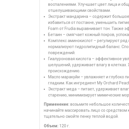
воспалениями. Улучшает цвет лица и общ
отшелушивающими свойствами.
Экстракт мандарина – содержит большое
избавиться от постакне, уменьшить пигме
Foam от Frudia выравнивает тон. Также э
Бетаин – смягчает кожный покров, успока
Комплекс аминокислот – регулируют ряд 
нормализуют гидролипидный баланс. Спо
повреждений.
Гиалуроновая кислота – эффективное ув
шелушений, удерживает влагу в клетках.
происхождению.
Масло маракуйи – увлажняет и глубоко п
гладким. Как ингредиент My Orchard Peach
Экстракт меда – питает, удерживает влаг
старению, минимизирует мимические мо
Применение:
возьмите небольшое количест
начинайте массировать лицо со средством
тщательно смойте пенку теплой водой.
Объем:
120 г.