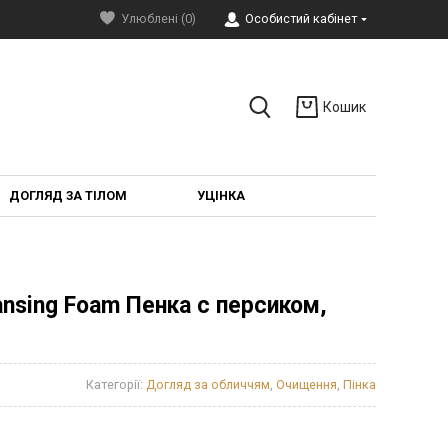
Улюблені (0)
Особистий кабінет
Кошик
ДОГЛЯД ЗА ТІЛОМ
УЦІНКА
ansing Foam Пенка с персиком,
Категорії:
Догляд за обличчям
,
Очищення
,
Пінка