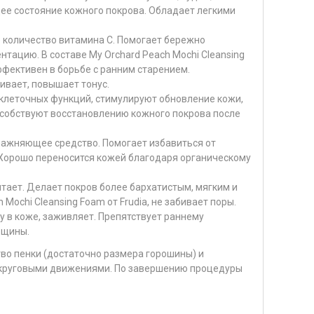
ее состояние кожного покрова. Обладает легкими
 количество витамина С. Помогает бережно
нтацию. В составе My Orchard Peach Mochi Cleansing
ффективен в борьбе с ранним старением.
ивает, повышает тонус.
клеточных функций, стимулируют обновление кожи,
собствуют восстановлению кожного покрова после
лажняющее средство. Помогает избавиться от
 Хорошо переносится кожей благодаря органическому
итает. Делает покров более бархатистым, мягким и
 Mochi Cleansing Foam от Frudia, не забивает поры.
у в коже, заживляет. Препятствует раннему
рщины.
во пенки (достаточно размера горошины) и
 круговыми движениями. По завершению процедуры