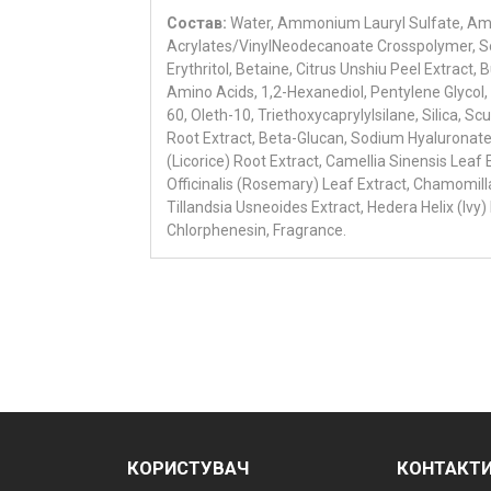
Состав:
Water, Ammonium Lauryl Sulfate, Am
Acrylates/VinylNeodecanoate Crosspolymer, S
Erythritol, Betaine, Citrus Unshiu Peel Extract,
Amino Acids, 1,2-Hexanediol, Pentylene Glycol, 
60, Oleth-10, Triethoxycaprylylsilane, Silica, 
Root Extract, Beta-Glucan, Sodium Hyaluronate,
(Licorice) Root Extract, Camellia Sinensis Lea
Officinalis (Rosemary) Leaf Extract, Chamomilla
Tillandsia Usneoides Extract, Hedera Helix (Ivy
Chlorphenesin, Fragrance.
КОРИСТУВАЧ
КОНТАКТ