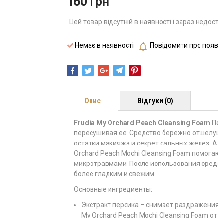
160
грн
Цей товар відсутній в наявності і зараз недос
Немає в наявності
Повідомити про появ
Опис
Відгуки (0)
Frudia My Orchard Peach Cleansing Foam
Пе
пересушивая ее. Средство бережно отшелу
остатки макияжа и секрет сальных желез. 
Orchard Peach Mochi Cleansing Foam помог
микротравмами. После использования средс
более гладким и свежим.
Основные ингредиенты:
Экстракт персика – снимает раздражения,
My Orchard Peach Mochi Cleansing Foam от 