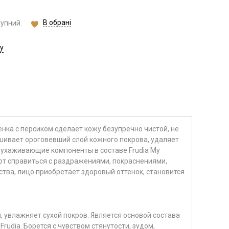
В обрані
тупний.
у
нка с персиком сделает кожу безупречно чистой, не
шивает ороговевший слой кожного покрова, удаляет
А ухаживающие компоненты в составе Frudia My
ают справиться с раздражениями, покраснениями,
тва, лицо приобретает здоровый оттенок, становится
 увлажняет сухой покров. Является основой состава
Frudia. Борется с чувством стянутости, зудом,