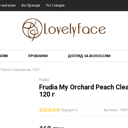
о магазин
Всі бренди
Усі товари
КІЯЖ
ПРОБНИКИ
ДОГЛЯД ЗА ВОЛОССЯМ
Пенка с персиком, 120 г
Frudia
Frudia My Orchard Peach Cle
120 г
Відгуки 0
Артикул:
1285