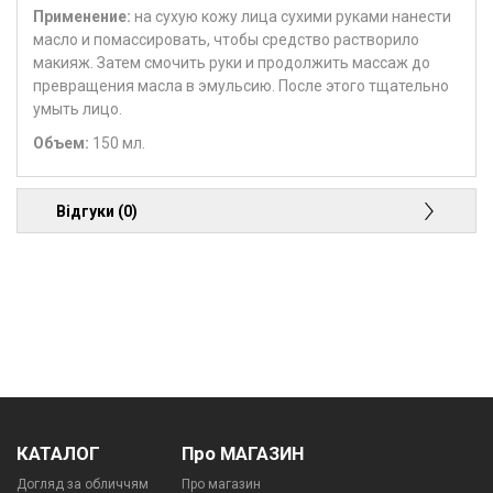
Применение
:
на сухую кожу лица сухими руками нанести
масло и помассировать, чтобы средство растворило
макияж. Затем смочить руки и продолжить массаж до
превращения масла в эмульсию. После этого тщательно
умыть лицо.
Объем:
150 мл.
Відгуки (0)
КАТАЛОГ
Про МАГАЗИН
Догляд за обличчям
Про магазин