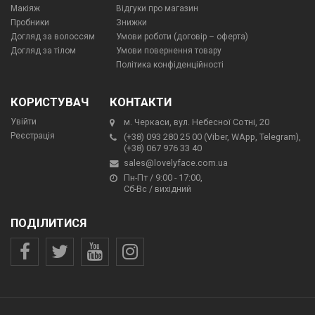
Макіяж
Відгуки про магазин
Пробники
Знижки
Догляд за волоссям
Умови роботи (договір – оферта)
Догляд за тілом
Умови повернення товару
Політика конфіденційності
КОРИСТУВАЧ
КОНТАКТИ
Увійти
м. Черкаси, вул. Небесної Сотні, 20
Реєстрація
(+38) 093 280 25 00 (Viber, WApp, Telegram),
(+38) 067 976 33 40
sales@lovelyface.com.ua
Пн-Пт / 9:00 - 17:00,
Сб-Вс / вихідний
ПОДІЛИТИСЯ