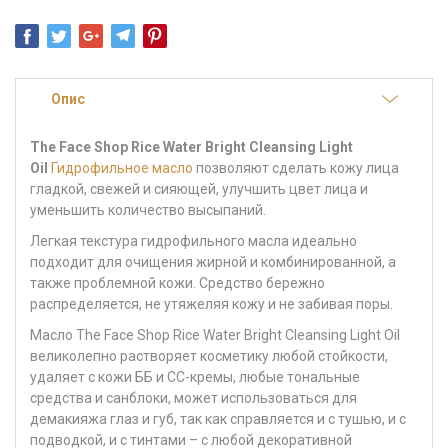
Опис
The Face Shop Rice Water Bright Cleansing Light
Oil
Гидрофильное масло
позволяют сделать кожу лица
гладкой, свежей и сияющей, улучшить цвет лица и
уменьшить количество высыпаний.
Легкая текстура гидрофильного масла
идеально
подходит для очищения жирной и комбинированной, а
также проблемной кожи
. Средство бережно
распределяется, не утяжеляя кожу и не забивая поры.
Масло The Face Shop Rice Water Bright Cleansing Light Oil
великолепно растворяет косметику любой стойкости,
удаляет с кожи ББ и СС-кремы, любые тональные
средства и санблоки, может использоваться для
демакияжа глаз и губ, так как справляется и с тушью, и с
подводкой, и с тинтами – с любой декоративной