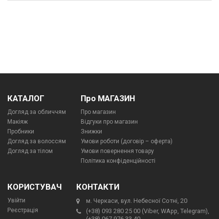
КАТАЛОГ
Про МАГАЗИН
Догляд за обличчям
Про магазин
Макіяж
Відгуки про магазин
Пробники
Знижки
Догляд за волоссям
Умови роботи (договір – оферта)
Догляд за тілом
Умови повернення товару
Політика конфіденційності
КОРИСТУВАЧ
КОНТАКТИ
Увійти
м. Черкаси, вул. Небесної Сотні, 20
Реєстрація
(+38) 093 280 25 00 (Viber, WApp, Telegram),
(+38) 067 976 33 40