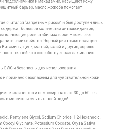
мян подсолнечника и макадамии, насыщают кожу
защитный барьер, масло жожоба помогает
тае считался “запретным рисом” и был доступен лишь
, содержит большое количество антиоксидантов,
выполняющие роль стабилизаторов – помогают
ранить свои свойства. Чёрный рис также насыщен
Витамины, цинк, магний, калий и другие, хорошо
ичность тканей, что способствует разглаживанию
ы EWG и безопасны для использования.
о и признано безопасным для чувствительной кожи
имое количество и помассировать от 30 до 60 сек.
сь в молочко и смыть теплой водой.
diol, Pentylene Glycol, Sodium Chloride, 1,2-Hexanediol,
m Cocoyl Glycinate, Potassium Cocoate, Oryza Sativa