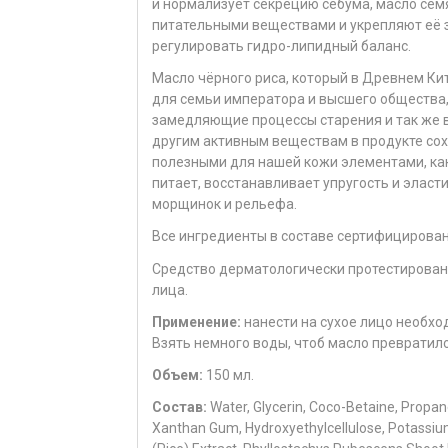
и нормализует секрецию себума, масло се
питательными веществами и укрепляют её 
регулировать гидро-липидный баланс.
Масло чёрного риса, который в Древнем Ки
для семьи императора и высшего общества
замедляющие процессы старения и так же 
другим активным веществам в продукте сох
полезными для нашей кожи элементами, как 
питает, восстанавливает упругость и эласт
морщинок и рельефа.
Все ингредиенты в составе сертифицирован
Средство дерматологически протестирован
лица.
Применение:
нанести на сухое лицо необход
Взять немного воды, чтоб масло превратило
Объем:
150 мл.
Состав:
Water, Glycerin, Coco-Betaine, Propane
Xanthan Gum, Hydroxyethylcellulose, Potassiu