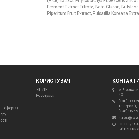
(Rice) Extract, Phyllostachys Pubescens Shoot 
Ferment Extract Filtrate, Beta-Glucan, Butylene 
Piperitum Fruit Extract, Pulsatilla Koreana Extr
КОРИСТУВАЧ
КОНТАКТ
Увійти
м. Черкаси,
20
Реєстрація
(+38) 093 2
Telegram),
 – оферта)
(+38) 067 9
вару
sales@love
ості
Пн-Пт / 9:00
Сб-Вс / вих