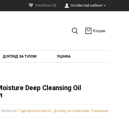
Улюблені (0)
Особистий кабінет
Кошик
ДОГЛЯД ЗА ТІЛОМ
УЦІНКА
oisture Deep Cleansing Oil
л
Категорії:
Гідрофільне масло
,
Догляд за обличчям
,
Очищення