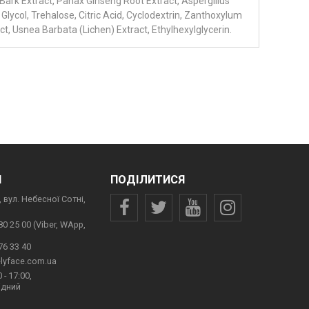
Bark Extract, Panax Ginseng Root Extract, Aspergillus
Glycol, Trehalose, Citric Acid, Cyclodextrin, Zanthoxylum
act, Usnea Barbata (Lichen) Extract, Ethylhexylglycerin.
И
ПОДІЛИТИСЯ
 вул. Небесної Сотні,
80 25 00 (Viber, WApp,
76 33 40
lyface.com.ua
 - 17:00,
ідний