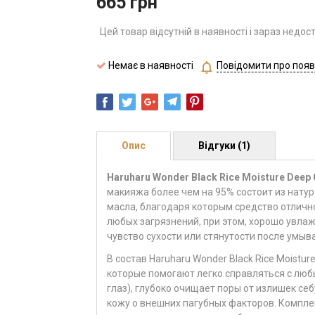
665
грн
Цей товар відсутній в наявності і зараз недос
Немає в наявності
Повідомити про появ
Опис
Відгуки (1)
Haruharu Wonder Black Rice Moisture Deep C
макияжа более чем на 95% состоит из нату
масла, благодаря которым средство отличн
любых загрязнений, при этом, хорошо увлаж
чувство сухости или стянутости после умыв
В состав Haruharu Wonder Black Rice Moistur
которые помогают легко справляться с лю
глаз), глубоко очищает поры от излишек се
кожу о внешних пагубных факторов. Компле