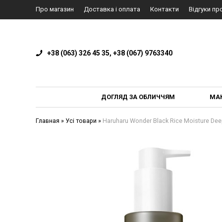
Про магазин
Доставка і оплата
Контакти
Відгуки пр
+38 (063) 326 45 35, +38 (067) 9763340
ДОГЛЯД ЗА ОБЛИЧЧЯМ
МА
Главная
»
Усі товари
»
Haruharu Wonder Black Rice Moisture De