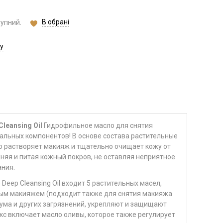
В обрані
тупний.
у
leansing Oil
Гидрофильное масло для снятия
ральных компонентов! В основе состава растительные
о растворяет макияж и тщательно очищает кожу от
няя и питая кожный покров, не оставляя неприятное
ания.
e Deep Cleansing Oil входит 5 растительных масел,
бым макияжем (подходит также для снятия макияжа
бума и других загрязнений, укрепляют и защищают
кс включает масло оливы, которое также регулирует