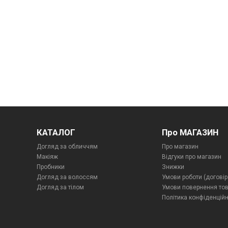
КАТАЛОГ
Про МАГАЗИН
Догляд за обличчям
Про магазин
Макіяж
Відгуки про магазин
Пробники
Знижки
Догляд за волоссям
Умови роботи (договір
Догляд за тілом
Умови повернення то
Політика конфіденційн