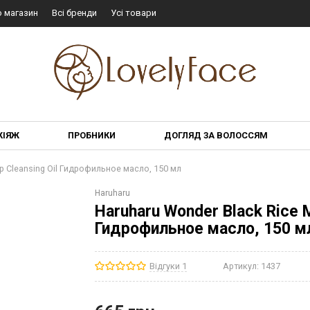
о магазин
Всі бренди
Усі товари
КІЯЖ
ПРОБНИКИ
ДОГЛЯД ЗА ВОЛОССЯМ
ep Cleansing Oil Гидрофильное масло, 150 мл
Haruharu
Haruharu Wonder Black Rice M
Гидрофильное масло, 150 м
Відгуки 1
Артикул:
1437