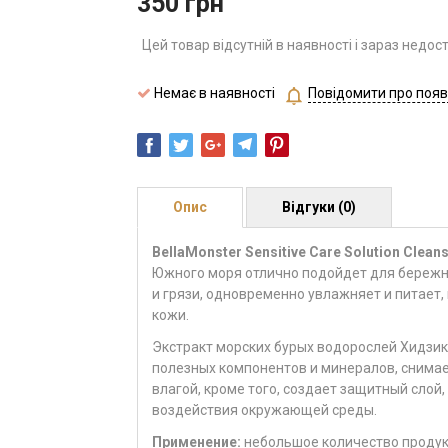
350
грн
Цей товар відсутній в наявності і зараз недос
Немає в наявності
Повідомити про появ
Опис
Відгуки (0)
BellaMonster Sensitive Care Solution Cleans
Южного моря отлично подойдет для бережн
и грязи, одновременно увлажняет и питает,
кожи.
Экстракт морских бурых водорослей Хидзик
полезных компонентов и минералов, снимае
влагой, кроме того, создает защитный слой
воздействия окружающей среды.
Применение:
небольшое количество продукт