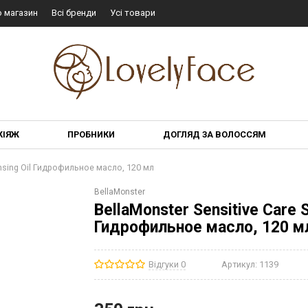
о магазин
Всі бренди
Усі товари
КІЯЖ
ПРОБНИКИ
ДОГЛЯД ЗА ВОЛОССЯМ
eansing Oil Гидрофильное масло, 120 мл
BellaMonster
BellaMonster Sensitive Care S
Гидрофильное масло, 120 м
Відгуки 0
Артикул:
1139