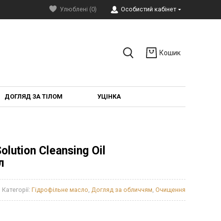
Улюблені (0)
Особистий кабінет
Кошик
ДОГЛЯД ЗА ТІЛОМ
УЦІНКА
olution Cleansing Oil
л
Категорії:
Гідрофільне масло
,
Догляд за обличчям
,
Очищення