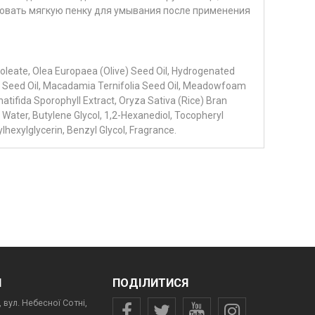
овать мягкую пенку для умывания после применения
oleate, Olea Europaea (Olive) Seed Oil, Hydrogenated
 Seed Oil, Macadamia Ternifolia Seed Oil, Meadowfoam
natifida Sporophyll Extract, Oryza Sativa (Rice) Bran
d Water, Butylene Glycol, 1,2-Hexanediol, Tocopheryl
lhexylglycerin, Benzyl Glycol, Fragrance.
И
ПОДІЛИТИСЯ
 вул. Небесної Сотні,