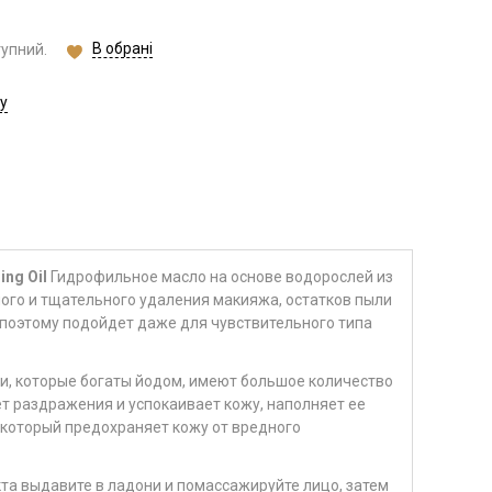
В обрані
тупний.
у
ing Oil
Гидрофильное масло на основе водорослей из
ого и тщательного удаления макияжа, остатков пыли
 поэтому подойдет даже для чувствительного типа
и, которые богаты йодом, имеют большое количество
т раздражения и успокаивает кожу, наполняет ее
, который предохраняет кожу от вредного
а выдавите в ладони и помассажируйте лицо, затем