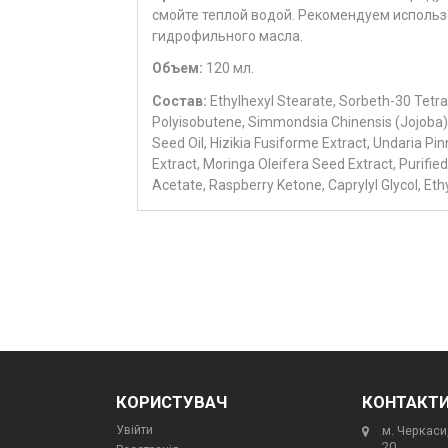
смойте теплой водой. Рекомендуем использ
гидрофильного масла.
Объем:
120 мл.
Состав:
Ethylhexyl Stearate, Sorbeth-30 Tetra
Polyisobutene, Simmondsia Chinensis (Jojoba)
Seed Oil, Hizikia Fusiforme Extract, Undaria Pin
Extract, Moringa Oleifera Seed Extract, Purifie
Acetate, Raspberry Ketone, Caprylyl Glycol, Ethy
КОРИСТУВАЧ
КОНТАКТ
Увійти
м. Черкаси,
20