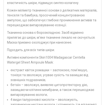
еластичність шкіри, підвищує синтез колагену.
Кожен міліметр тканинної основи з делікатних матеріалів,
тенселя та бамбука, просочений концентрованою
ампулою, що забезпечує глибоке проникнення активів та
перешкоджає випаровуванню есенції.
Тканинна основа є біорозкладною. Засіб відмінно
прилягає до шкіри, м’яке тканинне лекало не скочується.
Маска приємно охолоджує при нанесенні.
Підходить для всіх типів шкіри.
Активні компоненти Skin1004 Madagascar Centella
Watergel Sheet Ampoule Mask:
екстракт квіток ромашки – заспокоює, пом’якшує,
тонізує та зволожує, усуває сухість та захищає від
зовнішніх подразників;
бетаїн – зволожує, виявляє цитопротекторну дію,
захищаючи клітинні мембрани, а також перешкоджає
випаровуванню вологи;
4 види гіалуронової кислоти – зволожують,
заповнюючи нестачу вологи, і утримують її в епідермісі,