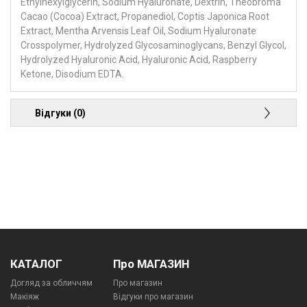
Ethylhexylglycerin, Sodium Hyaluronate, Dextrin, Theobroma
Cacao (Cocoa) Extract, Propanediol, Coptis Japonica Root
Extract, Mentha Arvensis Leaf Oil, Sodium Hyaluronate
Crosspolymer, Hydrolyzed Glycosaminoglycans, Benzyl Glycol,
Hydrolyzed Hyaluronic Acid, Hyaluronic Acid, Raspberry
Ketone, Disodium EDTA.
Відгуки (0)
КАТАЛОГ
Про МАГАЗИН
Догляд за обличчям
Про магазин
Макіяж
Відгуки про магазин