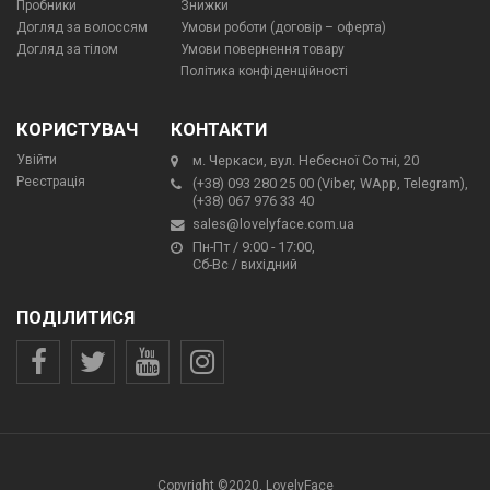
Пробники
Знижки
Догляд за волоссям
Умови роботи (договір – оферта)
Догляд за тілом
Умови повернення товару
Політика конфіденційності
КОРИСТУВАЧ
КОНТАКТИ
Увійти
м. Черкаси, вул. Небесної Сотні, 20
Реєстрація
(+38) 093 280 25 00 (Viber, WApp, Telegram),
(+38) 067 976 33 40
sales@lovelyface.com.ua
Пн-Пт / 9:00 - 17:00,
Сб-Вс / вихідний
ПОДІЛИТИСЯ
Copyright ©2020, LovelyFace