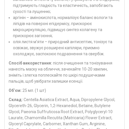
підтримують гладкість та еластичність, запобігають
сухості та лущенню;
аргінін – амінокислота, нормалізує баланс вологи та
ліпідів на поверхні епідермісу, прискорює
мікроциркуляцію, підвищує синтез колагену та
прискорює загоєння;
олія листя м’яти – природний антисептик, тонізує та
освіжає, звужує розширені капіляри, приємно
охолоджує, заспокоює подразнення та свербіж.
Спосіб використання:
після очищення та тонізування
нанесіть маску на обличчя, зачекайте 10-20 хвилин,
зніміть і злегка поплескайте по шкірі подушечками
пальців, щоб увібрати залишки есенції.
Об’єм:
25 мл. (1 шт)
Склад:
Centella Asiatica Extract, Aqua, Dipropylene Glycol,
Glycereth-26, Glycerin, 1,2-Hexanediol, Betaine, Butylene
Glycol, Paeonia Suffruticosa Root Extract, Polyglyceryl-10
Laurate, Chamomilla Recutita (Matricaria) Flower Extract,
Glyceryl Caprylate, Carbomer, Xanthan Gum, Arginine,