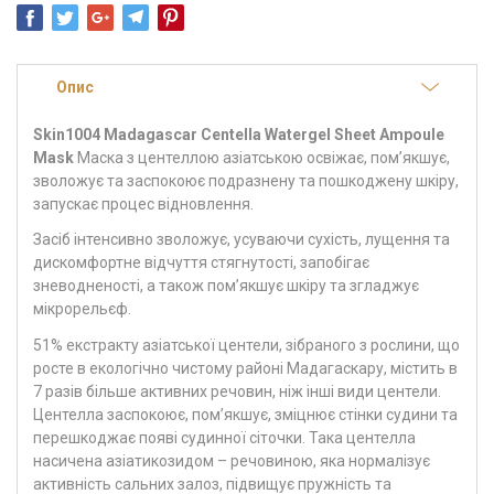
Опис
Skin1004 Madagascar Centella Watergel Sheet Ampoule
Mask
Маска з центеллою азіатською освіжає, пом’якшує,
зволожує та заспокоює подразнену та пошкоджену шкіру,
запускає процес відновлення.
Засіб інтенсивно зволожує, усуваючи сухість, лущення та
дискомфортне відчуття стягнутості, запобігає
зневодненості, а також пом’якшує шкіру та згладжує
мікрорельєф.
51% екстракту азіатської центели, зібраного з рослини, що
росте в екологічно чистому районі Мадагаскару, містить в
7 разів більше активних речовин, ніж інші види центели.
Центелла заспокоює, пом’якшує, зміцнює стінки судини та
перешкоджає появі судинної сіточки. Така центелла
насичена азіатикозидом – речовиною, яка нормалізує
активність сальних залоз, підвищує пружність та