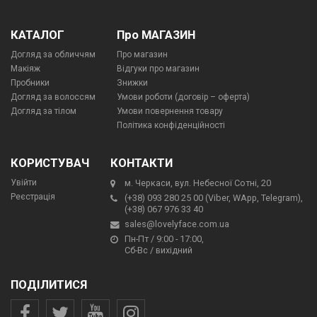
КАТАЛОГ
Про МАГАЗИН
Догляд за обличчям
Про магазин
Макіяж
Відгуки про магазин
Пробники
Знижки
Догляд за волоссям
Умови роботи (договір – оферта)
Догляд за тілом
Умови повернення товару
Політика конфіденційності
КОРИСТУВАЧ
КОНТАКТИ
Увійти
м. Черкаси, вул. Небесної Сотні, 20
Реєстрація
(+38) 093 280 25 00 (Viber, WApp, Telegram),
(+38) 067 976 33 40
sales@lovelyface.com.ua
Пн-Пт / 9:00 - 17:00,
Сб-Вс / вихідний
ПОДІЛИТИСЯ