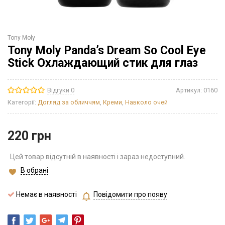
Tony Moly
Tony Moly Panda’s Dream So Cool Eye
Stick Охлаждающий стик для глаз
Відгуки 0
Артикул:
0160
Категорії:
Догляд за обличчям
,
Креми
,
Навколо очей
220
грн
Цей товар відсутній в наявності і зараз недоступний.
В обрані
Немає в наявності
Повідомити про появу