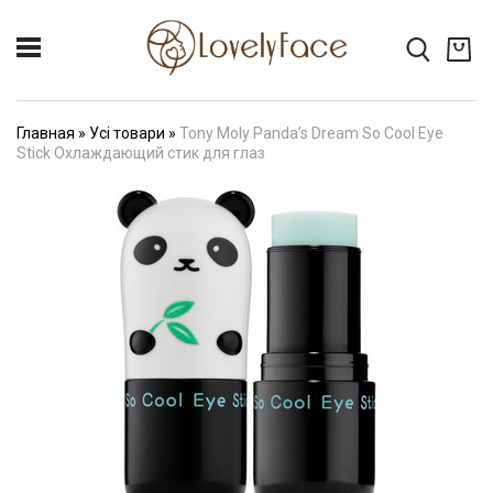
Главная
»
Усі товари
»
Tony Moly Panda’s Dream So Cool Eye
Stick Охлаждающий стик для глаз