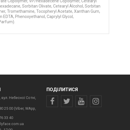
rate Copolymer, VP/Hexadecene Copolymer, Cetearyl
exadecane, Sorbitan Olivate, Cetearyl Alcohol, Sorbitan
bomer, Tromethamine, Tocopheryl Acetate, Xanthan Gum,
m EDTA, Phenoxyethanol, Caprylyl Glycol,
(Parfum).
И
ПОДІЛИТИСЯ
 вул. Небесної Сотні,
80 25 00 (Viber, WApp,
76 33 40
lyface.com.ua
 - 17:00,