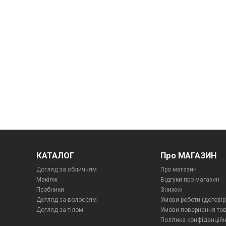
КАТАЛОГ
Про МАГАЗИН
Догляд за обличчям
Про магазин
Макіяж
Відгуки про магазин
Пробники
Знижки
Догляд за волоссям
Умови роботи (договір
Догляд за тілом
Умови повернення то
Політика конфіденційн