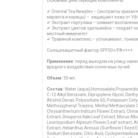
Основные действующие компоненты:
✔ Oriental Tea Newplex
– (экстракты хризант
маранта и корицы) – защищают кожу от УФ-
✔ Экстракт портулака
– снимает воспаления
✔ Экстракт цветов эдельвейса
– создаёт н
местный иммунитет.
✔ Травяной комплекс
– успокаивает, тонизи
Солнцезащитный фактор SPF50+/PA++++.
Применение:
перед выходом на улицу нанес
вредного воздействия солнечных лучей.
Объем:
50 мл.
Состав:
Water (aqua),Homosalate,Propanediol,Et
C-12 Alkyl Benzoate, Dipropylene Glycol, Diet
Alcohol Denat, Polysorbate 60, Potassium Cetyl
Methoxyphenyl Triazine, Methyl Methacrylate C
Chrysanthemum Indicum Flower Extract, Cinna
Extract, Diospyros Kaki Leaf Extract, Morus Alba
Leontopodium Alpinum Flower/Leaf extract, Aloe
Extract, Helianthus Annuus (Sunflower) Seed Ext
Sodium Benzoate, Citric Acid, Cyclopentasilox