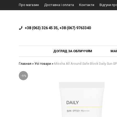
Про магазин
Доставка і оплата
Контакти
Відгуки пр
+38 (063) 326 45 35, +38 (067) 9763340
ДОГЛЯД ЗА ОБЛИЧЧЯМ
МА
Главная
»
Усі товари
»
Missha All Around Safe Block Daily Sun
-
9
%