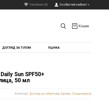
Улюблені (0)
Особистий кабінет
Кошик
ДОГЛЯД ЗА ТІЛОМ
УЦІНКА
 Daily Sun SPF50+
ица, 50 мл
Категорії:
Догляд за обличчям
,
Креми
,
Сонцезахисні