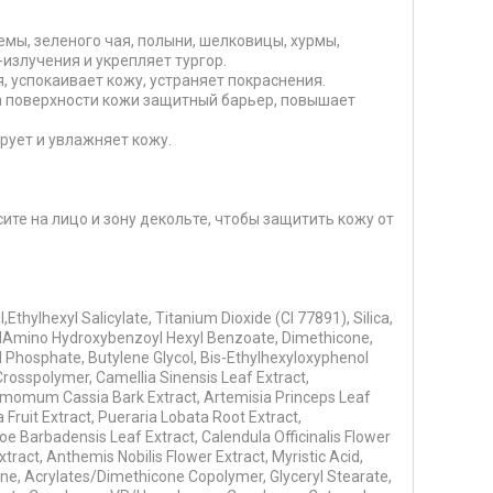
емы, зеленого чая, полыни, шелковицы, хурмы,
излучения и укрепляет тургор.
, успокаивает кожу, устраняет покраснения.
а поверхности кожи защитный барьер, повышает
рует и увлажняет кожу.
ите на лицо и зону декольте, чтобы защитить кожу от
hylhexyl Salicylate, Titanium Dioxide (CI 77891), Silica,
hylAmino Hydroxybenzoyl Hexyl Benzoate, Dimethicone,
 Phosphate, Butylene Glycol, Bis-Ethylhexyloxyphenol
rosspolymer, Camellia Sinensis Leaf Extract,
momum Cassia Bark Extract, Artemisia Princeps Leaf
 Fruit Extract, Pueraria Lobata Root Extract,
 Barbadensis Leaf Extract, Calendula Officinalis Flower
ract, Anthemis Nobilis Flower Extract, Myristic Acid,
ane, Acrylates/Dimethicone Copolymer, Glyceryl Stearate,