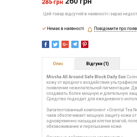
260
грн
285
грн
Цей товар відсутній в наявності і зараз недос
Немає в наявності
Повідомити про появ
Опис
Відгуки (1)
Missha All Around Safe Block Daily Sun
Солн
кожу от вредного воздействия ультрафиол
появление нежелательной пигментации.
Дв
создавать более мощную и длительную защи
Средство подходит для ежедневного испол
Запатентованный компонент «Oriental Tea N
чаев обеспечивает мощную защиту кожи от
одновременно насыщая клетки влагой, пол
обезвоживание и пересыхание кожи.