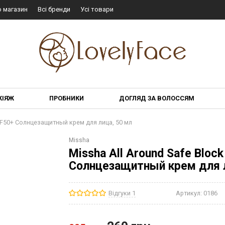
о магазин
Всі бренди
Усі товари
КІЯЖ
ПРОБНИКИ
ДОГЛЯД ЗА ВОЛОССЯМ
 SPF50+ Солнцезащитный крем для лица, 50 мл
Missha
Missha All Around Safe Block
Солнцезащитный крем для л
Відгуки 1
Артикул:
0186