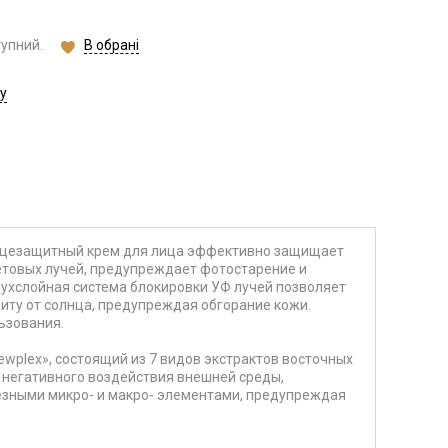
В обрані
тупний.
у
цезащитный крем для лица
эффективно защищает
етовых лучей, предупреждает фотостарение и
ухслойная система блокировки УФ лучей позволяет
ту от солнца, предупреждая обгорание кожи.
ьзования.
ewplex»,
состоящий из 7 видов экстрактов восточных
 негативного воздействия внешней среды,
езными микро- и макро- элементами, предупреждая