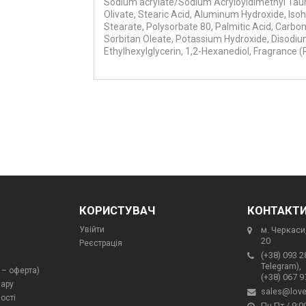
Sodium acrylate/Sodium Acryloyldimethyl Tau
Olivate, Stearic Acid, Aluminum Hydroxide, Isoh
Stearate, Polysorbate 80, Palmitic Acid, Car
Sorbitan Oleate, Potassium Hydroxide, Disodiu
Ethylhexylglycerin, 1,2-Hexanediol, Fragrance 
КОРИСТУВАЧ
КОНТАКТ
Увійти
м. Черкаси,
20
Реєстрація
(+38) 093 2
Telegram),
 – оферта)
(+38) 067 9
вару
sales@love
ості
Пн-Пт / 9:00