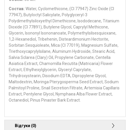
Состав:
Water, Cyclomethicone, (CI 77947) Zinc Oxide (CI
77947), Butyloctyl Salicylate, Polyglyceryl-3
Polydimethylsiloxyethyl Dimethicone, Isododecane, Titanium
Dioxide (CI 77891), Butylene Glycol, Caprylyl Methicone,
Glycerin, Isononyl Isononanoate, Polymethylsilsesquioxane,
1,2-Hexanediol, Tribehenin, Disteardimonium Hectorite,
Sorbitan Sesquioleate, Mica (CI 77019), Magnesium Sulfate,
Triethoxycaprylylsilane, Aluminum Hydroxide, Stearic Acid,
Salvia Sclarea (Clary) Oil, Propylene Carbonate, Centella
Asiatica Extract, Chamomilla Recutita (Matricaria) Flower
Extract, Ethylhexylglycerin, Glyceryl Caprylate,
Trihydroxystearin, Disodium EDTA, Dipropylene Glycol,
Maltodextrin, Moringa Pterygosperma Seed Extract, Sodium
Palmitoyl Proline, Snail Secretion Filtrate, Artemisia Capillaris
Extract, Pentylene Glycol, Nymphaea Alba Flower Extract,
Octanediol, Pinus Pinaster Bark Extract.
Відгуки (0)