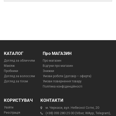
КАТАЛОГ
Про МАГАЗИН
Догляд за обличчям
Про магазин
Макіяж
Відгуки про магазин
Пробники
Знижки
Догляд за волоссям
Умови роботи (договір – оферта)
Догляд за тілом
Умови повернення товару
Політика конфіденційності
КОРИСТУВАЧ
КОНТАКТИ
Увійти
м. Черкаси, вул. Небесної Сотні, 20
Реєстрація
(+38) 093 280 25 00 (Viber, WApp, Telegram),