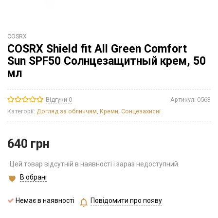
COSRX
COSRX Shield fit All Green Comfort
Sun SPF50 Cолнцезащитный крем, 50
мл
Відгуки 0
Артикул:
0563
Категорії:
Догляд за обличчям
,
Креми
,
Сонцезахисні
640
грн
Цей товар відсутній в наявності і зараз недоступний.
В обрані
Немає в наявності
Повідомити про появу