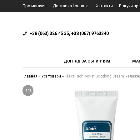
Про магазин
Доставка і оплата
Контакти
Відгуки пр
+38 (063) 326 45 35, +38 (067) 9763340
ДОГЛЯД ЗА ОБЛИЧЧЯМ
МА
Главная
»
Усі товари
»
Klairs Rich Moist Soothing Cream Увлаж
-
50
%