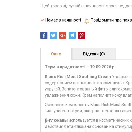
Цей товар відсутній в наявності і зараз недос
Немає в наявності
Повідомити про появ
Опис
Відгуки (0)
Термін придатності – 19.09.2026 р.
Klairs Rich Moist Soothing Cream
Увлажняю
содержанием органического комплекса. Кре
упругой. Запатентованный
фито-олигокомп
увлажнения кожи.
Крем
наполнит кожу влаго
Основные компоненты Klairs Rich Moist Soot
гиалуронат натрия, экстракт центеллы азиа
β-глюканы
используется в косметических 
действия бета-глюкана основан на стимули