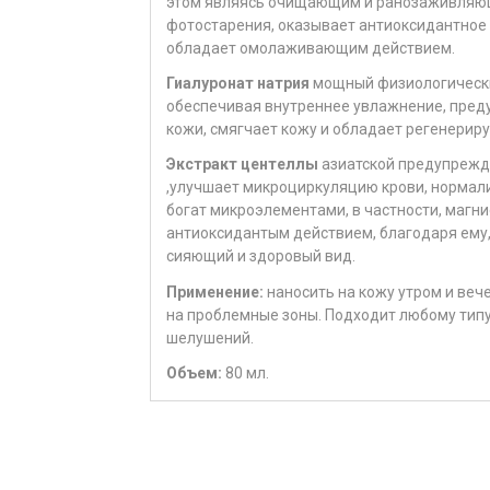
этом являясь очищающим и ранозаживляющи
фотостарения, оказывает антиоксидантное 
обладает омолаживающим действием.
Гиалуронат натрия
мощный физиологический
обеспечивая внутреннее увлажнение, преду
кожи, смягчает кожу и обладает регенери
Экстракт
центеллы
азиатской
предупрежда
,улучшает микроциркуляцию крови, нормал
богат микроэлементами, в частности, магни
антиоксидантым действием, благодаря ему,
сияющий и здоровый вид.
Применение:
наносить на кожу утром и ве
на проблемные зоны. Подходит любому типу 
шелушений.
Объем:
80 мл.