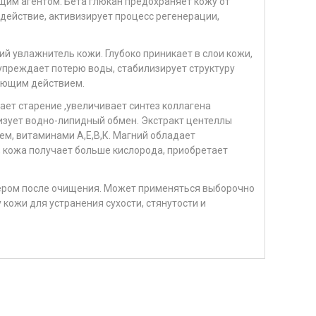
м агентом. Бета глюкан предохраняет кожу от
действие, активизирует процесс регенерации,
 увлажнитель кожи. Глубоко приникает в слои кожи,
преждает потерю воды, стабилизирует структуру
рующим действием.
ет старение ,увеличивает синтез коллагена
изует водно-липидный обмен. Экстракт центеллы
ем, витаминами А,Е,В,К. Магний обладает
 кожа получает больше кислорода, приобретает
чером после очищения. Может применяться выборочно
кожи для устранения сухости, стянутости и