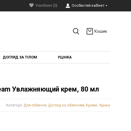
Улюблені (0)
Особистий кабінет
Кошик
ДОГЛЯД ЗА ТІЛОМ
УЦІНКА
 Cream Увлажняющий крем, 80 мл
Категорії:
Для обличчя
,
Догляд за обличчям
,
Креми
,
Уцінка