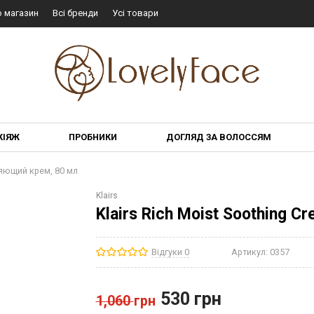
о магазин
Всі бренди
Усі товари
КІЯЖ
ПРОБНИКИ
ДОГЛЯД ЗА ВОЛОССЯМ
няющий крем, 80 мл
Klairs
Klairs Rich Moist Soothing
Відгуки 0
Артикул:
0357
530
грн
1,060
грн