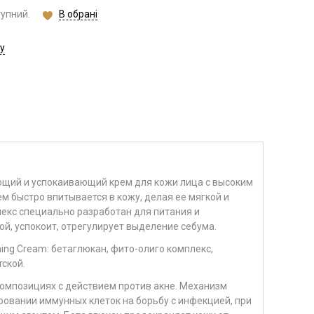
В обрані
тупний.
у
щий и успокаивающий крем для кожи лица с высоким
м быстро впитывается в кожу, делая ее мягкой и
лекс
специально разработан для питания и
й, успокоит, отрегулирует выделение себума.
hing Cream:
бетаглюкан, фито-олиго комплекс,
тской.
композициях с действием против акне. Механизм
ровании иммунных клеток на борьбу с инфекцией, при