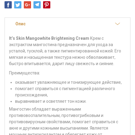
Опис
It’s Skin Mangowhite Brightening Cream
Крем с
экстрактом мангостина предназначен для ухода за
усталой, тусклой, а также пигментированной кожей. Его
мягкая и насыщенная текстура нежно обволакивает,
быстро впитывается, дарит лицу свежесть и сияние.
Преимущества
:
оказывает увлажняющее и тонизирующее действие,
помогает справиться с пигментацией различного
происхождения,
выравнивает и осветляет тон кожи.
Мангостин
обладает выраженными
противовоспалительным, противогрибковым и
противовирусным свойствами, помогает справиться с
акне и другими кожными высыпаниями. Является
мощным антиоксидантом и оберегает кожу от