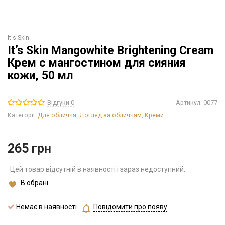
It's Skin
It’s Skin Mangowhite Brightening Cream
Крем с мангостином для сияния
кожи, 50 мл
Відгуки 0
Артикул:
0077
Категорії:
Для обличчя
,
Догляд за обличчям
,
Креми
265
грн
Цей товар відсутній в наявності і зараз недоступний.
В обрані
Немає в наявності
Повідомити про появу