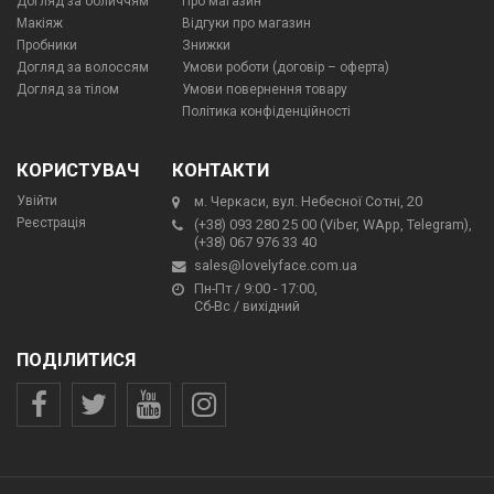
Догляд за обличчям
Про магазин
Макіяж
Відгуки про магазин
Пробники
Знижки
Догляд за волоссям
Умови роботи (договір – оферта)
Догляд за тілом
Умови повернення товару
Політика конфіденційності
КОРИСТУВАЧ
КОНТАКТИ
Увійти
м. Черкаси, вул. Небесної Сотні, 20
Реєстрація
(+38) 093 280 25 00 (Viber, WApp, Telegram),
(+38) 067 976 33 40
sales@lovelyface.com.ua
Пн-Пт / 9:00 - 17:00,
Сб-Вс / вихідний
ПОДІЛИТИСЯ