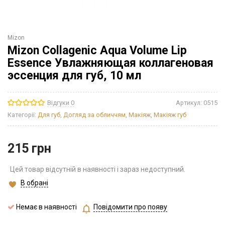
Mizon
Mizon Collagenic Aqua Volume Lip
Essence Увлажняющая коллагеновая
эссенция для губ, 10 мл
Відгуки 0
Артикул:
0515
Категорії:
Для губ
,
Догляд за обличчям
,
Макіяж
,
Макіяж губ
215
грн
Цей товар відсутній в наявності і зараз недоступний.
В обрані
Немає в наявності
Повідомити про появу