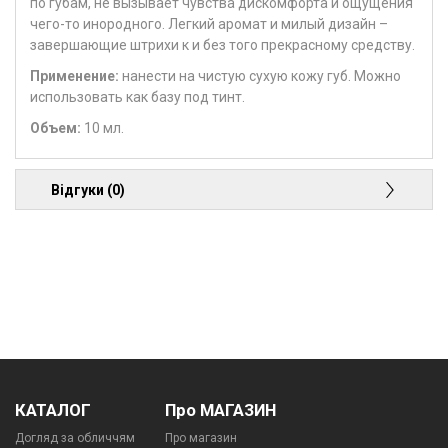
по губам, не вызывает чувства дискомфорта и ощущения
чего-то инородного. Легкий аромат и милый дизайн –
завершающие штрихи к и без того прекрасному средству.
Применение
:
нанести на чистую сухую кожу губ. Можно
использовать как базу под тинт.
Объем:
10 мл.
Відгуки (0)
КАТАЛОГ
Про МАГАЗИН
Догляд за обличчям
Про магазин