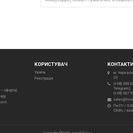
КОРИСТУВАЧ
КОНТАКТ
Увійти
м. Черкаси,
20
Реєстрація
(+38) 093 2
Telegram),
 – оферта)
(+38) 067 9
вару
sales@love
ості
Пн-Пт / 9:00
Сб-Вс / вих