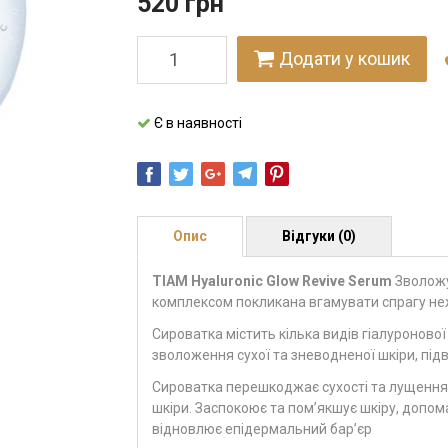
520
грн
Додати у кошик
Є в наявності
Опис
Відгуки (0)
TIAM Hyaluronic Glow Revive Serum
Зволожу
комплексом покликана вгамувати спрагу неж
Сироватка містить кілька видів гіалуроново
зволоження сухої та зневодненої шкіри, під
Сироватка перешкоджає сухості та лущенням,
шкіри. Заспокоює та пом’якшує шкіру, допом
відновлює епідермальний бар’єр