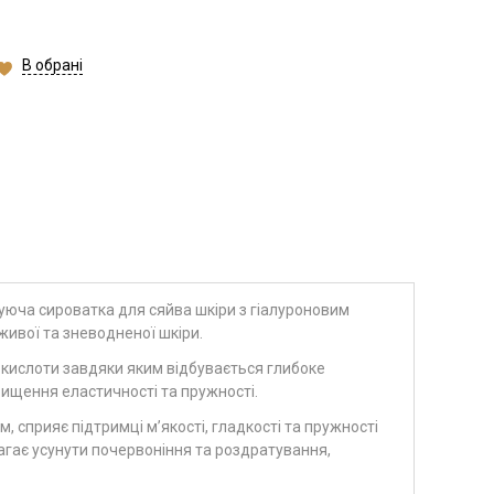
В обрані
юча сироватка для сяйва шкіри з гіалуроновим
ивої та зневодненої шкіри.
ї кислоти завдяки яким відбувається глибоке
вищення еластичності та пружності.
 сприяє підтримці м’якості, гладкості та пружності
агає усунути почервоніння та роздратування,