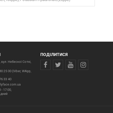
И
ПОДІЛИТИСЯ
 вул. Небесної Сотні,
80 25 00 (Viber, WApp,
76 33 40
lyface.com.ua
 - 17:00,
ідний