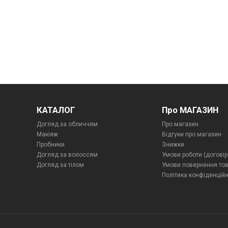
КАТАЛОГ
Про МАГАЗИН
Догляд за обличчям
Про магазин
Макіяж
Відгуки про магазин
Пробники
Знижки
Догляд за волоссям
Умови роботи (договір
Догляд за тілом
Умови повернення то
Політика конфіденційн