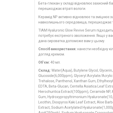
Бета-глюкан у складі відновлює захисний ба
перешкоджає втраті вологи.
Керамід NP активно відновлює та зміцнює за
навколишнього середовища, перешкоджає тр
TIAM Hyaluronic Glow Revive Serum підходить
потребує екстреного зволоження. Якщо у вас
дана сироватка допоможе вам у цьому.
Спосіб використання:
нанести необхідну кі
догляд кремом.
Об’єм:
40 мл.
Склад:
Water(Aqua), Butylene Glycol, Glycerin,
Glucoside(6,000ppm), Glyceryl Acrylate/Acrylic
Trehalose, Panthenol, Xanthan Gum, Ethylhex
EDTA, Beta-Glucan, Centella Asiatica Leaf Ext
Hierochuntica Extract(100ppm), Ceramide NP, A
Gum, Hydroxypropyltrimonium Hyaluronate(10,00
Lecithin, Diospyros Kaki Leaf Extract, Aloe Ba
Extract, Sodium Acetylated Hyaluronate(1,000p
Acid(250ppb), Sodium Hyaluronate Crosspolym