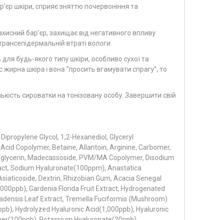
р’єр шкіри, сприяє зняттю почервоніння та
хисний бар’єр, захищає від негативного впливу
ансепідермальній втраті вологи.
 для будь-якого типу шкіри, особливо сухої та
 жирна шкіра і вона “просить вгамувати спрагу”, то
лькість сироватки на тонізовану особу. Завершити свій
 Dipropylene Glycol, 1,2-Hexanediol, Glyceryl
 Acid Copolymer, Betaine, Allantoin, Arginine, Carbomer,
ylglycerin, Madecassoside, PVM/MA Copolymer, Disodium
ract, Sodium Hyaluronate(100ppm), Anastatica
siaticoside, Dextrin, Rhizobian Gum, Acacia Senegal
0ppb), Gardenia Florida Fruit Extract, Hydrogenated
rbadensis Leaf Extract, Tremella Fuciformis (Mushroom)
pb), Hydrolyzed Hyaluronic Acid(1,000ppb), Hyaluronic
er(100ppb), Potassium Hyaluronate(20ppb).