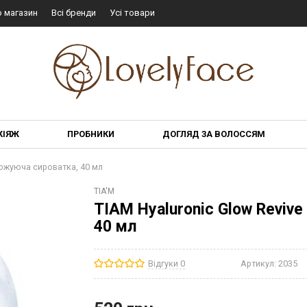
о магазин
Всі бренди
Усі товари
КІЯЖ
ПРОБНИКИ
ДОГЛЯД ЗА ВОЛОССЯМ
ложуюча сироватка, 40 мл
TIA'M
TIAM Hyaluronic Glow Reviv
40 мл
Відгуки 0
Артикул:
2035