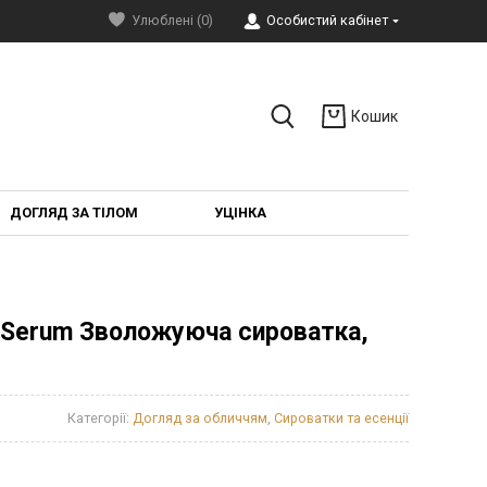
Улюблені (0)
Особистий кабінет
Кошик
ДОГЛЯД ЗА ТІЛОМ
УЦІНКА
e Serum Зволожуюча сироватка,
Категорії:
Догляд за обличчям
,
Сироватки та есенції