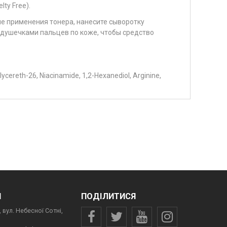
ty Free).
е применения тонера, нанесите сыворотку
ушечками пальцев по коже, чтобы средство
ycereth-26, Niacinamide, 1,2-Hexanediol, Arginine,
И
ПОДІЛИТИСЯ
 вул. Небесної Сотні,