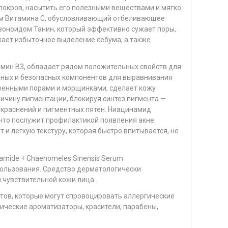
 покров, насытить его полезными веществами и мягко
ем Витамина С, обусловливающий отбеливающее
воноидом Танин, который эффективно сужает поры,
жает избыточное выделение себума, а также
мин В3, обладает рядом положительных свойств для
нных и безопасных компонентов для выравнивания
ширенными порами и морщинками, сделает кожу
ричину пигментации, блокируя синтез пигмента —
краснений и пигментных пятен. Ниацинамид
что послужит профилактикой появления акне.
и лёгкую текстуру, которая быстро впитывается, не
amide + Chaenomeles Sinensis Serum
ользования. Средство дерматологически
 чувствительной кожи лица.
тов, которые могут спровоцировать аллергические
тические ароматизаторы, красители, парабены,