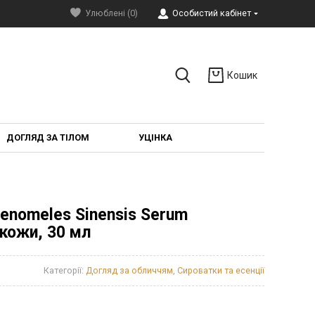
Улюблені (0)
Особистий кабінет
Кошик
ДОГЛЯД ЗА ТІЛОМ
УЦІНКА
enomeles Sinensis Serum
кожи, 30 мл
Категорії:
Догляд за обличчям
,
Сироватки та есенції