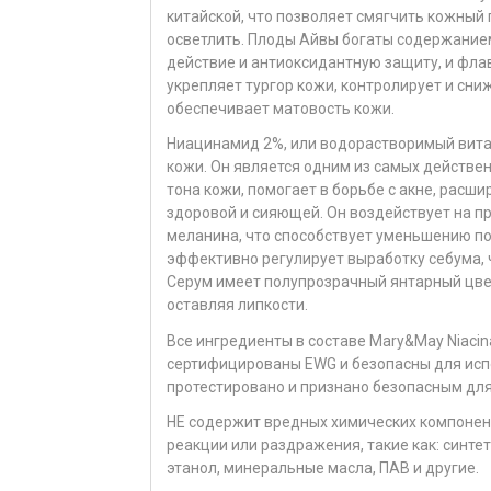
китайской, что позволяет смягчить кожный
осветлить. Плоды Айвы богаты содержани
действие и антиоксидантную защиту, и фла
укрепляет тургор кожи, контролирует и сни
обеспечивает матовость кожи.
Ниацинамид 2%, или водорастворимый вита
кожи. Он является одним из самых действе
тона кожи, помогает в борьбе с акне, рас
здоровой и сияющей. Он воздействует на п
меланина, что способствует уменьшению по
эффективно регулирует выработку себума, 
Серум имеет полупрозрачный янтарный цвет 
оставляя липкости.
Все ингредиенты в составе Mary&May Niacin
сертифицированы EWG и безопасны для исп
протестировано и признано безопасным для
НЕ содержит вредных химических компонен
реакции или раздражения, такие как: синте
этанол, минеральные масла, ПАВ и другие.