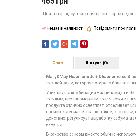
465
грн
Цей товар відсутній в наявності і зараз недос
Немає в наявності
Повідомити про появ
Опис
Відгуки (0)
Mary&May Niacinamide + Chaenomeles Sine
тусклой кожи, которая потеряла баланс и в
Уникальная комбинация Ниацинамида и Экс
тусклым, неравномерным тоном кожи и пи
продукта отлично осветляет, отбеливает ко
происхождения (пятна постакне, веснушки,
действие, регулирует выработку себума, д
изнутри.
В качестве основы вместо обычно использ