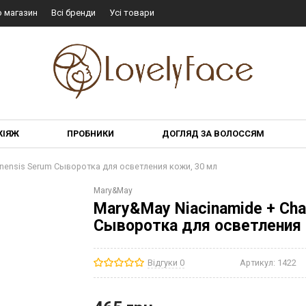
о магазин
Всі бренди
Усі товари
КІЯЖ
ПРОБНИКИ
ДОГЛЯД ЗА ВОЛОССЯМ
nensis Serum Сыворотка для осветления кожи, 30 мл
Mary&May
Mary&May Niacinamide + Cha
Сыворотка для осветления 
Відгуки 0
Артикул:
1422