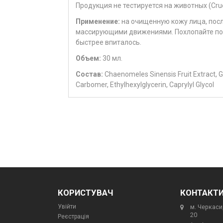
Продукция не тестируется на животных (Cruel
Применение:
на очищенную кожу лица, посл
массирующими движениями. Похлопайте под
быстрее впиталось.
Объем:
30 мл.
Состав:
Chaenomeles Sinensis Fruit Extract, Gl
Carbomer, Ethylhexylglycerin, Caprylyl Glycol
КОРИСТУВАЧ
КОНТАКТ
Увійти
м. Черкаси,
20
Реєстрація