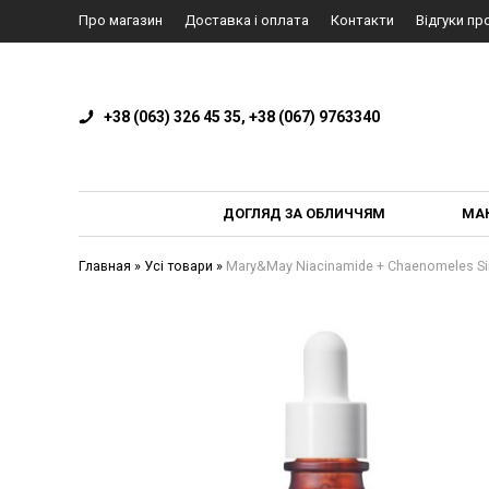
Про магазин
Доставка і оплата
Контакти
Відгуки пр
+38 (063) 326 45 35, +38 (067) 9763340
ДОГЛЯД ЗА ОБЛИЧЧЯМ
МА
Главная
»
Усі товари
»
Mary&May Niacinamide + Chaenomeles Si