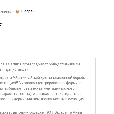
В обрані
тупний.
у
nsis Serum
Серум подойдёт обладательницам
ыглядит уставшей.
тракта Айвы китайской для направленной борьбы с
гментацией! Высококонцентрированная формула
жу, избавляет от гиперпигментации разного
 возрастные пятна), оказывает антикосидантное
елает эпидермис мягким, шелковистым и сияющим
уемой воды серум содержит 93% Экстракта Айвы