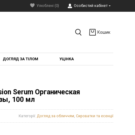
Улюблені (0)
Особистий кабінет
Кошик
ДОГЛЯД ЗА ТІЛОМ
УЦІНКА
usion Serum Органическая
зы, 100 мл
Категорії:
Догляд за обличчям
,
Сироватки та есенції