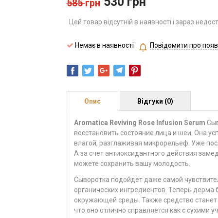
530
грн
585
грн
Цей товар відсутній в наявності і зараз недос
Немає в наявності
Повідомити про появ
Опис
Відгуки (0)
Aromatica Reviving Rose Infusion Serum
Сыв
восстановить состояние лица и шеи. Она ус
влагой, разглаживая микрорельеф. Уже пос
А за счет антиоксидантного действия замед
можете сохранить вашу молодость.
Сыворотка подойдет даже самой чувствитель
органических ингредиентов. Теперь дерма 
окружающей среды. Также средство станет 
что оно отлично справляется как с сухими у