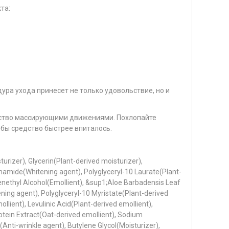
та:
ра ухода принесет не только удовольствие, но и
дство массирующими движениями. Похлопайте
обы средство быстрее впиталось.
rizer), Glycerin(Plant-derived moisturizer),
namide(Whitening agent), Polyglyceryl-10 Laurate(Plant-
enethyl Alcohol(Emollient), &sup1;Aloe Barbadensis Leaf
ing agent), Polyglyceryl-10 Myristate(Plant-derived
ollient), Levulinic Acid(Plant-derived emollient),
otein Extract(Oat-derived emollient), Sodium
Anti-wrinkle agent), Butylene Glycol(Moisturizer),