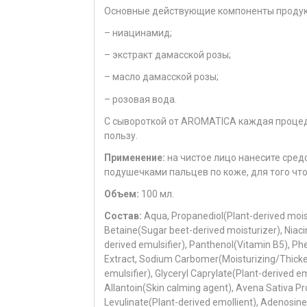
Основные действующие компоненты продук
– ниацинамид;
– экстракт дамасской розы;
– масло дамасской розы;
– розовая вода.
С сывороткой от AROMATICA каждая процеду
пользу.
Применение:
на чистое лицо нанесите сре
подушечками пальцев по коже, для того чт
Объем:
100 мл.
Состав:
Aqua, Propanediol(Plant-derived moistu
Betaine(Sugar beet-derived moisturizer), Niaci
derived emulsifier), Panthenol(Vitamin B5), Ph
Extract, Sodium Carbomer(Moisturizing/Thicken
emulsifier), Glyceryl Caprylate(Plant-derived em
Allantoin(Skin calming agent), Avena Sativa Pr
Levulinate(Plant-derived emollient), Adenosine(