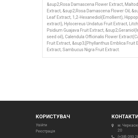
&sup2;Rosa Damascena Flower Extract, Maltodex
Extract, &sup2;Rosa Damascena Flower Oil, &sup2
Leaf Extract, 1,2-Hexanediol(Emollient), Hippo
extract), Hylocereus Undatus Fruit Extract, Litch
Psidium Guajava Fruit Extract, &sup2;Geraniol(I
seed oil), Calendula Officinalis Flower Extract(
Fruit Extract, &sup3;[Phyllanthus Emblica Fruit 
Extract, Sambucus Nigra Fruit Extract.
КОРИСТУВАЧ
КОНТАКТ
Увійти
м. Черкаси,
20
Реєстрація
(+38) 093 2