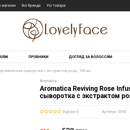
о магазин
Всі бренди
Усі товари
КІЯЖ
ПРОБНИКИ
ДОГЛЯД ЗА ВОЛОССЯМ
m Органическая сыворотка с экстрактом розы, 100 мл
Aromatica
Aromatica Reviving Rose Inf
сыворотка с экстрактом ро
Відгуки 0
Артикул:
0390