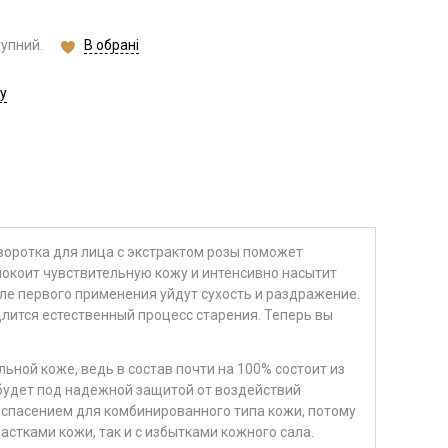
В обрані
тупний.
у
оротка для лица с экстрактом розы поможет
покоит чувствительную кожу и интенсивно насытит
ле первого применения уйдут сухость и раздражение.
лится естественный процесс старения. Теперь вы
ной коже, ведь в состав почти на 100% состоит из
будет под надежной защитой от воздействий
спасением для комбинированного типа кожи, потому
частками кожи, так и с избытками кожного сала.