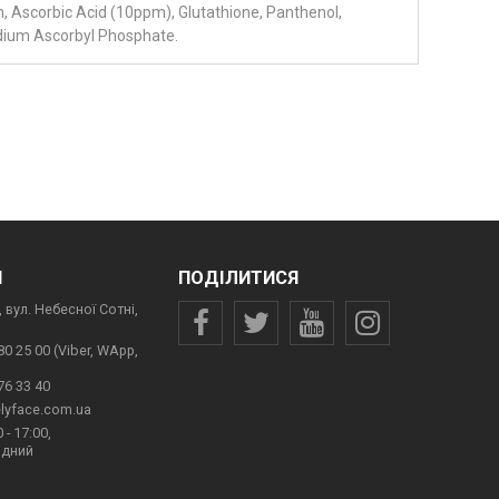
in, Ascorbic Acid (10ppm), Glutathione, Panthenol,
odium Ascorbyl Phosphate.
И
ПОДІЛИТИСЯ
 вул. Небесної Сотні,
80 25 00 (Viber, WApp,
76 33 40
lyface.com.ua
 - 17:00,
ідний