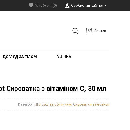
Улюблені (0)
Особистий кабінет
Кошик
ДОГЛЯД ЗА ТІЛОМ
УЦІНКА
ot Сироватка з вітаміном C, 30 мл
Категорії:
Догляд за обличчям
,
Сироватки та есенції