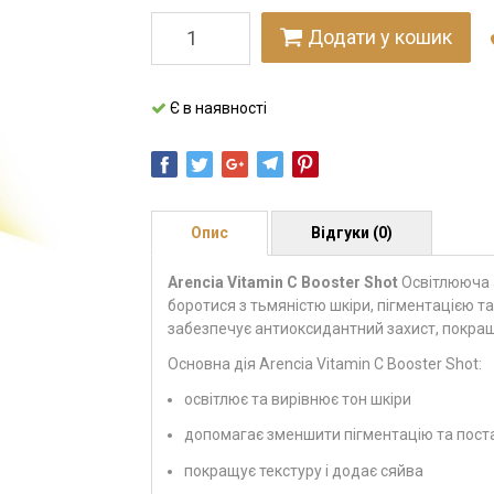
Додати у кошик
Є в наявності
Опис
Відгуки (0)
Arencia Vitamin C Booster Shot
Освітлююча а
боротися з тьмяністю шкіри, пігментацією т
забезпечує антиоксидантний захист, покращ
Основна дія Arencia Vitamin C Booster Shot:
освітлює та вирівнює тон шкіри
допомагає зменшити пігментацію та пост
покращує текстуру і додає сяйва