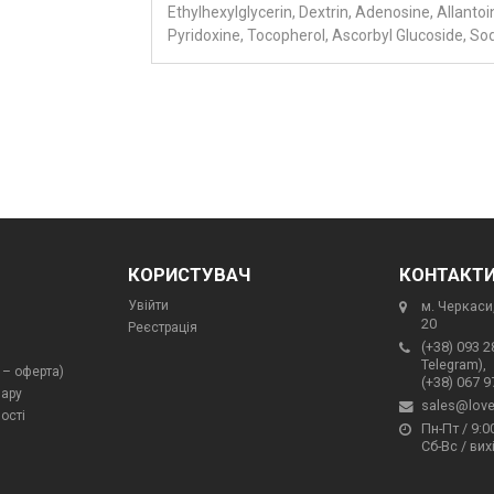
Ethylhexylglycerin, Dextrin, Adenosine, Allanto
Pyridoxine, Tocopherol, Ascorbyl Glucoside, S
КОРИСТУВАЧ
КОНТАКТ
Увійти
м. Черкаси,
20
Реєстрація
(+38) 093 2
Telegram),
 – оферта)
(+38) 067 9
вару
sales@love
ості
Пн-Пт / 9:00
Сб-Вс / вих