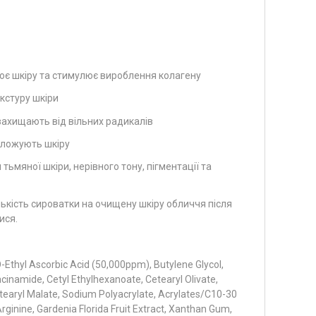
ітлює шкіру та стимулює вироблення колагену
кстуру шкіри
 захищають від вільних радикалів
оложують шкіру
 тьмяної шкіри, нерівного тону, пігментації та
лькість сироватки на очищену шкіру обличчя після
ися.
O-Ethyl Ascorbic Acid (50,000ppm), Butylene Glycol,
acinamide, Cetyl Ethylhexanoate, Cetearyl Olivate,
stearyl Malate, Sodium Polyacrylate, Acrylates/C10-30
Arginine, Gardenia Florida Fruit Extract, Xanthan Gum,