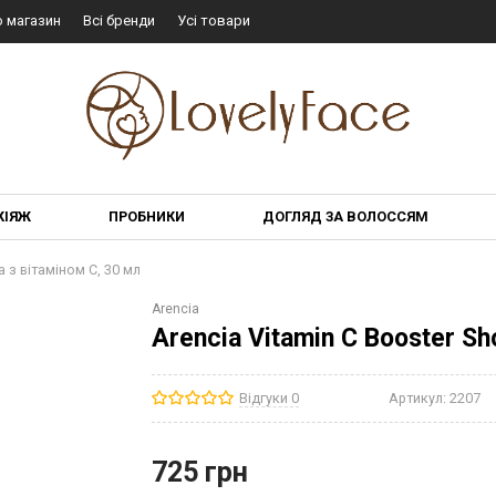
о магазин
Всі бренди
Усі товари
КІЯЖ
ПРОБНИКИ
ДОГЛЯД ЗА ВОЛОССЯМ
а з вітаміном C, 30 мл
Arencia
Arencia Vitamin C Booster Sh
Відгуки 0
Артикул:
2207
725
грн