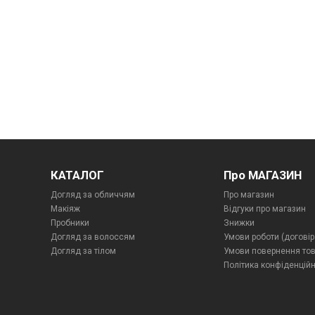
КАТАЛОГ
Про МАГАЗИН
Догляд за обличчям
Про магазин
Макіяж
Відгуки про магазин
Пробники
Знижки
Догляд за волоссям
Умови роботи (договір
Догляд за тілом
Умови повернення то
Політика конфіденційн