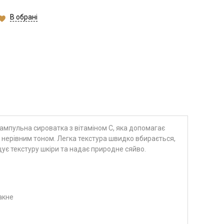
В обрані
мпульна сироватка з вітаміном C, яка допомагає
а нерівним тоном. Легка текстура швидко вбирається,
ує текстуру шкіри та надає природне сяйво.
акне