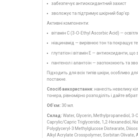
забезпечує антиоксидантний захист
зволожує та підтримує шкірний бар’єр
Активні компоненти:
вітамін C (3-O-Ethyl Ascorbic Acid) — осв
ніацинамід — вирівнює тон та покращує те
глутатіон і вітамін Е — антиоксиданти, що
пантенол і алантоїн — заспокоюють та зв
Підходить для всіх типів шкіри, особливо для
постакне.
Спосіб використання:
нанесіть невелику кі
тонера, рівномірно розподіліть і дайте вбрат
Об’єм:
30 мл.
Склад:
Water, Glycerin, Methylpropanediol, 3-
Caprylic/Capric Triglyceride, 1,2-Hexanediol, Ni
Polyglyceryl-3 Methylglucose Distearate, Diiso
Alkyl Acrylate Crosspolymer, Sorbitan Olivate, 