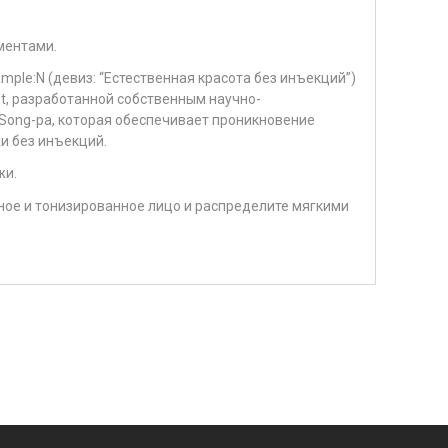
ментами.
ple:N (девиз: “Естественная красота без инъекций”)
ot, разработанной собственным научно-
Song-pa, которая обеспечивает проникновение
и без инъекций.
жи.
ное и тонизированное лицо и распределите мягкими