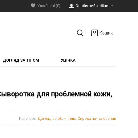
Улюблені (0)
Особистий кабінет
Кошик
ДОГЛЯД ЗА ТІЛОМ
УЦІНКА
Cыворотка для проблемной кожи,
Категорії:
Догляд за обличчям
,
Сироватки та есенції