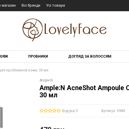
о магазин
Всі бренди
Усі товари
КІЯЖ
ПРОБНИКИ
ДОГЛЯД ЗА ВОЛОССЯМ
для проблемной кожи, 30 мл
Ample:N
Ample:N AcneShot Ampoule 
30 мл
Відгуки 0
Артикул:
0989