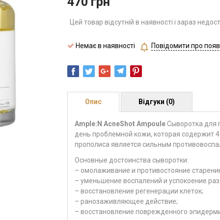
470
грн
Цей товар відсутній в наявності і зараз недос
Немає в наявності
Повідомити про появ
Опис
Відгуки (0)
Ample:N AcneShot Ampoule
Сыворотка для 
день проблемной кожи, которая содержит 4
прополиса является сильным противовоспа
Основные достоинства сыворотки:
– омолаживание и противостояние старени
– уменьшение воспалений и успокоение ра
– восстановление регенерации клеток;
– ранозаживляющее действие;
– восстановление поврежденного эпидерми