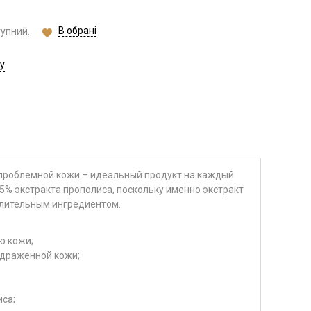
В обрані
тупний.
у
проблемной кожи – идеальный продукт на каждый
5% экстракта прополиса, поскольку именно экстракт
лительным ингредиентом.
ю кожи;
здраженной кожи;
са;