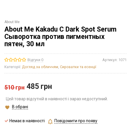
About Me
About Me Kakadu C Dark Spot Serum
Сыворотка против пигментных
пятен, 30 мл
Відгуки 0
Артикул:
1071
Категорії:
Догляд за обличчям
,
Сироватки та есенції
485
грн
510
грн
Цей товар відсутній в наявності і зараз недоступний.
В обрані
Немає в наявності
Повідомити про появу