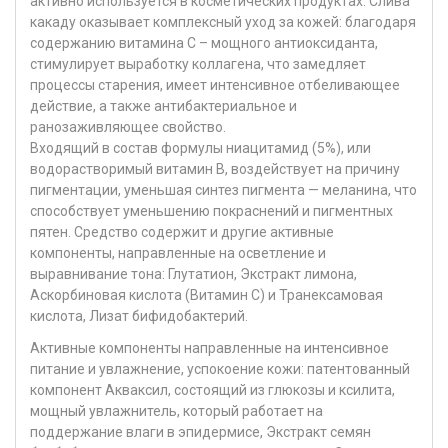
активно используется в косметических продуктах. Слива
какаду оказывает комплексный уход за кожей: благодаря
содержанию витамина С – мощного антиоксиданта,
стимулирует выработку коллагена, что замедляет
процессы старения, имеет интенсивное отбеливающее
действие, а также антибактериальное и
ранозаживляющее свойство.
Входящий в состав формулы ниацитамид (5%), или
водорастворимый витамин В, воздействует на причину
пигментации, уменьшая синтез пигмента — меланина, что
способствует уменьшению покраснений и пигментных
пятен. Средство содержит и другие активные
компоненты, направленные на осветление и
выравнивание тона: Глутатион, Экстракт лимона,
Аскорбиновая кислота (Витамин С) и Транексамовая
кислота, Лизат бифидобактерий.
Активные компоненты направленные на интенсивное
питание и увлажнение, успокоение кожи: патентованный
компонент Акваксил, состоящий из глюкозы и ксилита,
мощный увлажнитель, который работает на
поддержание влаги в эпидермисе, Экстракт семян