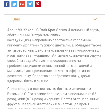
Опис
About Me Kakadu C Dark Spot Serum
Интенсивный серум,
обогащённый Экстрактом сливы
какаду (70,8%), направлено работает на коррекцию
пигментных пятен и тусклого цвета лица, обладает также
антивозрастным действием, выравнивает микрорельеф
и разглаживает морщинки. Активные компоненты серума
способны воздействуют непосредственно на
проблемные участки с повышенной пигментацией и
минимизируют проявление пигмента, эффективно
осветляя кожу. Средство преображает кожу, дарит
здоровый блеск и сияние.
Слива какаду является самым богатым источником
Витамина С. Его в сливе больше, чем в апельсине (в 62
раза), киви (в 34 раза) и чернике! Растет этот необычный
фрукт в Северной Австралии и в настоящее время