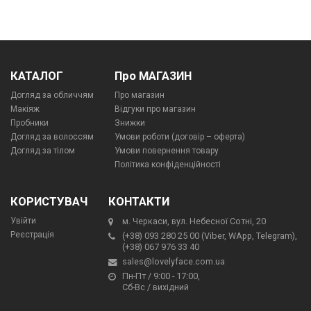
КАТАЛОГ
Про МАГАЗИН
Догляд за обличчям
Про магазин
Макіяж
Відгуки про магазин
Пробники
Знижки
Догляд за волоссям
Умови роботи (договір – оферта)
Догляд за тілом
Умови повернення товару
Політика конфіденційності
КОРИСТУВАЧ
КОНТАКТИ
Увійти
м. Черкаси, вул. Небесної Сотні, 20
Реєстрація
(+38) 093 280 25 00 (Viber, WApp, Telegram),
(+38) 067 976 33 40
sales@lovelyface.com.ua
Пн-Пт / 9:00 - 17:00,
Сб-Вс / вихідний